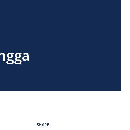
angga
SHARE