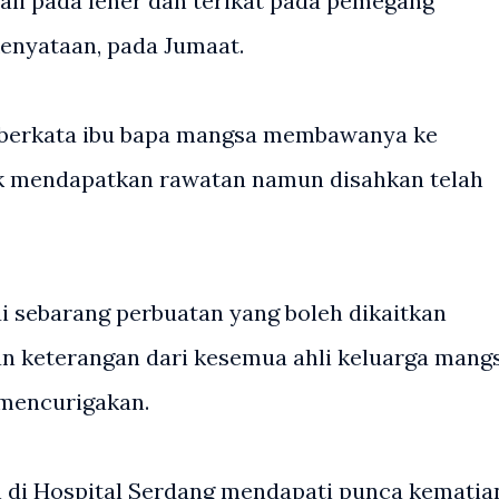
ali pada leher dan terikat pada pemegang
kenyataan, pada Jumaat.
i berkata ibu bapa mangsa membawanya ke
uk mendapatkan rawatan namun disahkan telah
i sebarang perbuatan yang boleh dikaitkan
n keterangan dari kesemua ahli keluarga mang
 mencurigakan.
an di Hospital Serdang mendapati punca kematia