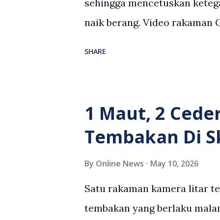
sehingga mencetuskan keteg
naik berang. Video rakaman
antara seorang lelaki warga
SHARE
berlaku selepas lelaki terse
kenderaan e-hailing berkena
suasana tegang apabila pem
1 Maut, 2 Cede
wanita terbabit sebelum ber
Tembakan Di S
pihak. Video berkenaan kini 
pelbagai reaksi orang ramai.
By
Online News
May 10, 2026
media sosial mengenai insid
Satu rakaman kamera litar t
rasa marah terhadap tindaka
tembakan yang berlaku malam
pemandu Grab kerana campur