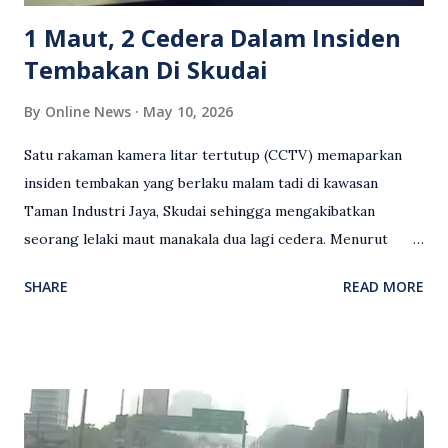
terhadap wanita dipercayai menjadi mangs...
1 Maut, 2 Cedera Dalam Insiden
Tembakan Di Skudai
By
Online News
May 10, 2026
Satu rakaman kamera litar tertutup (CCTV) memaparkan
insiden tembakan yang berlaku malam tadi di kawasan
Taman Industri Jaya, Skudai sehingga mengakibatkan
seorang lelaki maut manakala dua lagi cedera. Menurut
kenyataan media yang dikeluarkan Polis Diraja Malaysia,
SHARE
READ MORE
kejadian berlaku sekitar jam 11 malam dan pihak polis
menerima maklumat berkaitan insiden tembakan melibatkan
mangsa lelaki tempatan berusia 27 tahun. Siasatan awal
mendapati kejadian berlaku di hadapan sebuah pusat
hiburan di kawasan berkenaan. Seorang mangsa disahkan
meninggal dunia di lokasi kejadian akibat terkena tembakan,