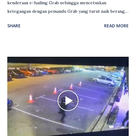
kenderaan e-hailing Grab sehingga mencetuskan
ketegangan dengan pemandu Grab yang turut naik berang.
Video rakaman CCTV memaparkan detik pertengkaran
SHARE
READ MORE
antara seorang lelaki warga asing dengan pemandu Grab
dipercayai berlaku selepas lelaki tersebut memarahi
isterinya di dalam kenderaan e-hailing berkenaan. Rakaman
itu turut menunjukkan suasana tegang apabila pemandu
Grab bertindak mempertahankan wanita terbabit sebelum
berlaku pertikaman lidah antara kedua-dua pihak. Video
berkenaan kini tular di media sosial dan mendapat pelbagai
reaksi orang ramai. Antara komen orang awam yang tular di
media sosial mengenai insiden tersebut ialah ramai yang
meluahkan rasa marah terhadap tindakan lelaki berkenaan
serta memuji pemandu Grab kerana campur tangan.
Sebahagian netizen turut meminta pihak berkuasa
mengambil tindakan tegas, manakala ada yang bersimpati