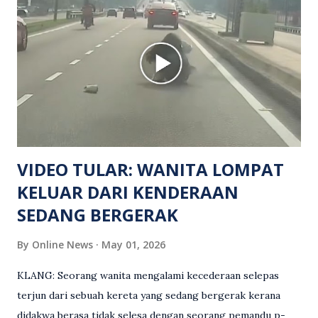
manakala seorang lagi mangsa mengalami kecederaan.
Turut dipercayai terdapat seorang lagi individu cedera
namun identitinya masih belum dikenal pasti selepas dibawa
keluar dari lokasi oleh kenalannya. Polis kini sedang giat
mengesan dua suspek yang masih bebas bagi membantu
siasatan lanjut. Kes disiasat mengikut Seksyen 302 Kanun
Keseksaan kerana membunuh. Orang ramai yang mempunyai
maklumat diminta t...
VIDEO TULAR: WANITA LOMPAT
KELUAR DARI KENDERAAN
SEDANG BERGERAK
By
Online News
May 01, 2026
KLANG: Seorang wanita mengalami kecederaan selepas
terjun dari sebuah kereta yang sedang bergerak kerana
didakwa berasa tidak selesa dengan seorang pemandu p-