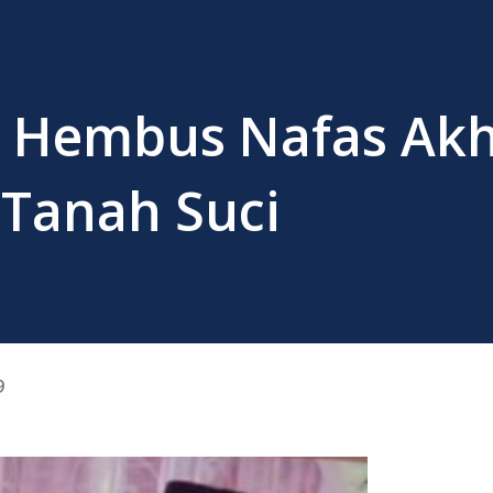
i Hembus Nafas Akh
 Tanah Suci
9