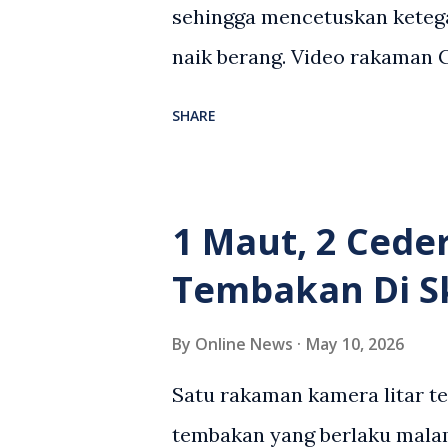
sehingga mencetuskan keteg
naik berang. Video rakaman
antara seorang lelaki warga
SHARE
berlaku selepas lelaki terse
kenderaan e-hailing berkena
suasana tegang apabila pem
1 Maut, 2 Cede
wanita terbabit sebelum ber
Tembakan Di S
pihak. Video berkenaan kini 
pelbagai reaksi orang ramai.
By
Online News
May 10, 2026
media sosial mengenai insid
Satu rakaman kamera litar t
rasa marah terhadap tindaka
tembakan yang berlaku malam