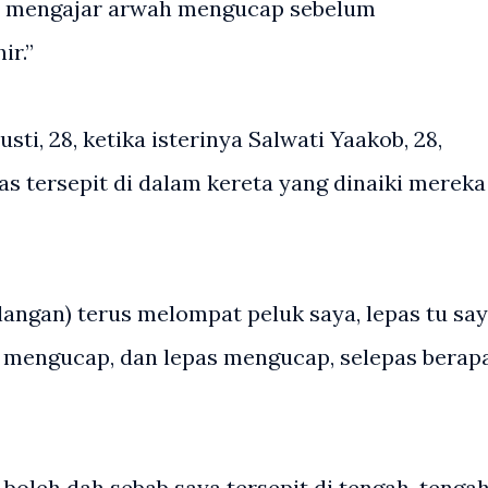
 mengajar arwah mengucap sebelum
ir.”
ti, 28, ketika isterinya Salwati Yaakob, 28,
s tersepit di dalam kereta yang dinaiki mereka
angan) terus melompat peluk saya, lepas tu sa
 mengucap, dan lepas mengucap, selepas berap
boleh dah sebab saya tersepit di tengah-tengah