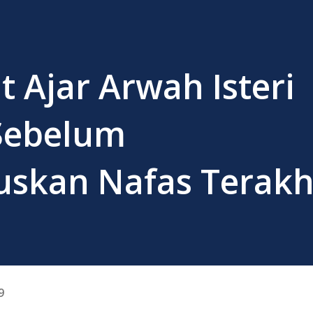
 Ajar Arwah Isteri
Sebelum
kan Nafas Terakhi
9