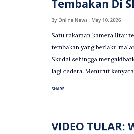
Tembakan Di S
pihak. Video berkenaan kini 
pelbagai reaksi orang ramai.
By
Online News
May 10, 2026
media sosial mengenai insid
Satu rakaman kamera litar t
rasa marah terhadap tindaka
tembakan yang berlaku malam
pemandu Grab kerana campur
Skudai sehingga mengakibatk
meminta pihak berkuasa men
lagi cedera. Menurut kenyata
yang bersimpati terhadap wan
Malaysia, kejadian berlaku se
SHARE
menerima maklumat berkaita
lelaki tempatan berusia 27 t
berlaku di hadapan sebuah p
VIDEO TULAR:
Seorang mangsa disahkan meni