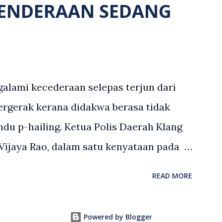
KENDERAAN SEDANG
 seorang lagi mangsa mengalami
 terdapat seorang lagi individu cedera
m dikenal pasti selepas dibawa keluar
Polis kini sedang giat mengesan dua
lami kecederaan selepas terjun dari
 membantu siasatan lanjut. Kes disiasat
ergerak kerana didakwa berasa tidak
n Keseksaan kerana membunuh. Orang
du p-hailing. Ketua Polis Daerah Klang
at diminta t...
 Vijaya Rao, dalam satu kenyataan pada
du berusia 47 tahun itu telah membuat
READ MORE
dian tersebut selepas insiden pada 1 Mei.
alan berhampiran sebuah stesen minyak di
Powered by Blogger