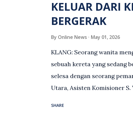
KELUAR DARI 
terkena tembakan, manakala
BERGERAK
kecederaan. Turut dipercayai
namun identitinya masih belu
By
Online News
May 01, 2026
dari lokasi oleh kenalannya. 
KLANG: Seorang wanita menga
suspek yang masih bebas bagi
sebuah kereta yang sedang b
mengikut Seksyen 302 Kanu
selesa dengan seorang peman
ramai yang mempunyai maklum
Utara, Asisten Komisioner S.
Sabtu (2 Mei), berkata peman
SHARE
laporan polis berhubung keja
“Insiden berlaku di tengah j