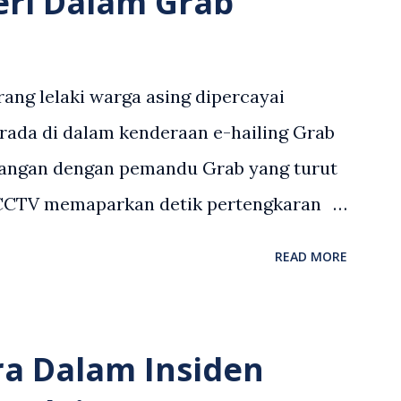
eri Dalam Grab
ang lelaki warga asing dipercayai
rada di dalam kenderaan e-hailing Grab
angan dengan pemandu Grab yang turut
 CCTV memaparkan detik pertengkaran
 asing dengan pemandu Grab dipercayai
READ MORE
but memarahi isterinya di dalam
an. Rakaman itu turut menunjukkan
andu Grab bertindak mempertahankan
ra Dalam Insiden
laku pertikaman lidah antara kedua-dua