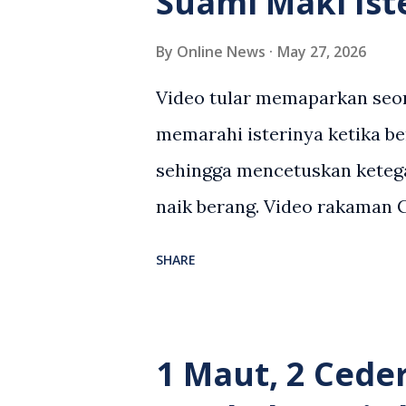
Suami Maki Ist
By
Online News
May 27, 2026
Video tular memaparkan seor
memarahi isterinya ketika be
sehingga mencetuskan keteg
naik berang. Video rakaman
antara seorang lelaki warga
SHARE
berlaku selepas lelaki terse
kenderaan e-hailing berkena
suasana tegang apabila pem
1 Maut, 2 Cede
wanita terbabit sebelum ber