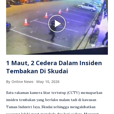
berkenaan kini tular di media sosial dan mendapat pelbagai
reaksi orang ramai. Antara komen orang awam yang tular di
media sosial mengenai insiden tersebut ialah ramai yang
meluahkan rasa marah terhadap tindakan lelaki berkenaan
serta memuji pemandu Grab kerana campur tangan.
Sebahagian netizen turut meminta pihak berkuasa
mengambil tindakan tegas, manakala ada yang bersimpati
terhadap wanita dipercayai menjadi mangs...
1 Maut, 2 Cedera Dalam Insiden
Tembakan Di Skudai
By
Online News
May 10, 2026
Satu rakaman kamera litar tertutup (CCTV) memaparkan
insiden tembakan yang berlaku malam tadi di kawasan
Taman Industri Jaya, Skudai sehingga mengakibatkan