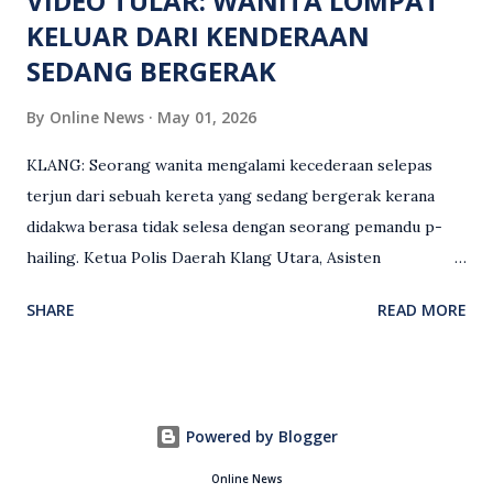
VIDEO TULAR: WANITA LOMPAT
KELUAR DARI KENDERAAN
SEDANG BERGERAK
By
Online News
May 01, 2026
KLANG: Seorang wanita mengalami kecederaan selepas
terjun dari sebuah kereta yang sedang bergerak kerana
didakwa berasa tidak selesa dengan seorang pemandu p-
hailing. Ketua Polis Daerah Klang Utara, Asisten
Komisioner S. Vijaya Rao, dalam satu kenyataan pada Sabtu
SHARE
READ MORE
(2 Mei), berkata pemandu berusia 47 tahun itu telah
membuat laporan polis berhubung kejadian tersebut
selepas insiden pada 1 Mei. “Insiden berlaku di tengah jalan
berhampiran sebuah stesen minyak di Taman Eng Ann
Powered by Blogger
ketika pengadu sedang membawa dua penumpang. “Tiba-
tiba, salah seorang penumpang wanita membuka pintu
Online News