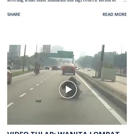
seorang lelaki maut manakala dua lagi cedera. Menurut
kenyataan media yang dikeluarkan Polis Diraja Malaysia,
SHARE
READ MORE
kejadian berlaku sekitar jam 11 malam dan pihak polis
menerima maklumat berkaitan insiden tembakan melibatkan
mangsa lelaki tempatan berusia 27 tahun. Siasatan awal
mendapati kejadian berlaku di hadapan sebuah pusat
hiburan di kawasan berkenaan. Seorang mangsa disahkan
meninggal dunia di lokasi kejadian akibat terkena tembakan,
manakala seorang lagi mangsa mengalami kecederaan.
Turut dipercayai terdapat seorang lagi individu cedera
namun identitinya masih belum dikenal pasti selepas dibawa
keluar dari lokasi oleh kenalannya. Polis kini sedang giat
mengesan dua suspek yang masih bebas bagi membantu
siasatan lanjut. Kes disiasat mengikut Seksyen 302 Kanun
Keseksaan kerana membunuh. Orang ramai yang mempunyai
maklumat diminta t...