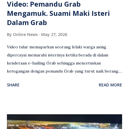
Video: Pemandu Grab
Mengamuk. Suami Maki Isteri
Dalam Grab
By
Online News
May 27, 2026
Video tular memaparkan seorang lelaki warga asing
dipercayai memarahi isterinya ketika berada di dalam
kenderaan e-hailing Grab sehingga mencetuskan
ketegangan dengan pemandu Grab yang turut naik berang.
Video rakaman CCTV memaparkan detik pertengkaran
SHARE
READ MORE
antara seorang lelaki warga asing dengan pemandu Grab
dipercayai berlaku selepas lelaki tersebut memarahi
isterinya di dalam kenderaan e-hailing berkenaan. Rakaman
itu turut menunjukkan suasana tegang apabila pemandu
Grab bertindak mempertahankan wanita terbabit sebelum
berlaku pertikaman lidah antara kedua-dua pihak. Video