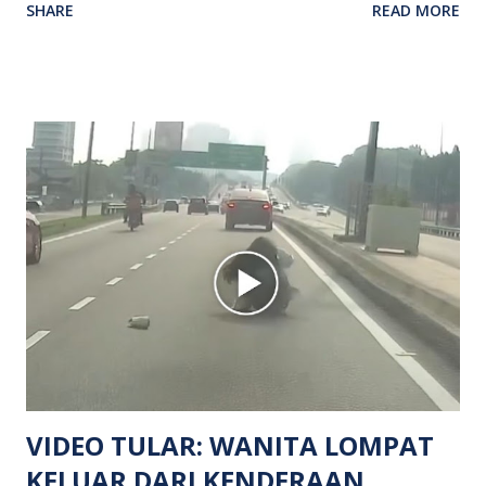
SHARE
READ MORE
kejadian berlaku sekitar jam 11 malam dan pihak polis
menerima maklumat berkaitan insiden tembakan melibatkan
mangsa lelaki tempatan berusia 27 tahun. Siasatan awal
mendapati kejadian berlaku di hadapan sebuah pusat
hiburan di kawasan berkenaan. Seorang mangsa disahkan
meninggal dunia di lokasi kejadian akibat terkena tembakan,
manakala seorang lagi mangsa mengalami kecederaan.
Turut dipercayai terdapat seorang lagi individu cedera
namun identitinya masih belum dikenal pasti selepas dibawa
keluar dari lokasi oleh kenalannya. Polis kini sedang giat
mengesan dua suspek yang masih bebas bagi membantu
siasatan lanjut. Kes disiasat mengikut Seksyen 302 Kanun
Keseksaan kerana membunuh. Orang ramai yang mempunyai
maklumat diminta t...
VIDEO TULAR: WANITA LOMPAT
KELUAR DARI KENDERAAN