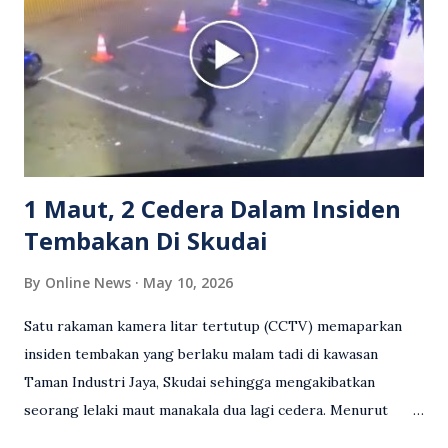
reaksi orang ramai. Antara komen orang awam yang tular di
media sosial mengenai insiden tersebut ialah ramai yang
meluahkan rasa marah terhadap tindakan lelaki berkenaan
serta memuji pemandu Grab kerana campur tangan.
Sebahagian netizen turut meminta pihak berkuasa
mengambil tindakan tegas, manakala ada yang bersimpati
terhadap wanita dipercayai menjadi mangs...
1 Maut, 2 Cedera Dalam Insiden
Tembakan Di Skudai
By
Online News
May 10, 2026
Satu rakaman kamera litar tertutup (CCTV) memaparkan
insiden tembakan yang berlaku malam tadi di kawasan
Taman Industri Jaya, Skudai sehingga mengakibatkan
seorang lelaki maut manakala dua lagi cedera. Menurut
kenyataan media yang dikeluarkan Polis Diraja Malaysia,