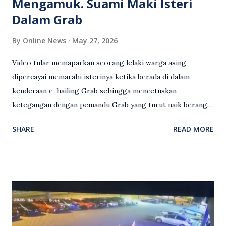
Mengamuk. Suami Maki Isteri
Dalam Grab
By
Online News
May 27, 2026
Video tular memaparkan seorang lelaki warga asing
dipercayai memarahi isterinya ketika berada di dalam
kenderaan e-hailing Grab sehingga mencetuskan
ketegangan dengan pemandu Grab yang turut naik berang.
Video rakaman CCTV memaparkan detik pertengkaran
SHARE
READ MORE
antara seorang lelaki warga asing dengan pemandu Grab
dipercayai berlaku selepas lelaki tersebut memarahi
isterinya di dalam kenderaan e-hailing berkenaan. Rakaman
itu turut menunjukkan suasana tegang apabila pemandu
Grab bertindak mempertahankan wanita terbabit sebelum
berlaku pertikaman lidah antara kedua-dua pihak. Video
berkenaan kini tular di media sosial dan mendapat pelbagai