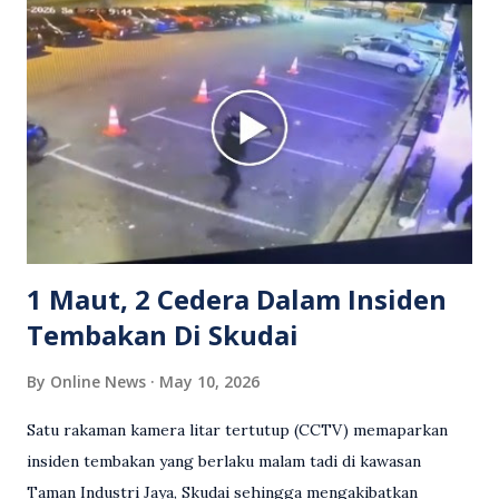
berlaku pertikaman lidah antara kedua-dua pihak. Video
berkenaan kini tular di media sosial dan mendapat pelbagai
reaksi orang ramai. Antara komen orang awam yang tular di
media sosial mengenai insiden tersebut ialah ramai yang
meluahkan rasa marah terhadap tindakan lelaki berkenaan
serta memuji pemandu Grab kerana campur tangan.
Sebahagian netizen turut meminta pihak berkuasa
mengambil tindakan tegas, manakala ada yang bersimpati
terhadap wanita dipercayai menjadi mangs...
1 Maut, 2 Cedera Dalam Insiden
Tembakan Di Skudai
By
Online News
May 10, 2026
Satu rakaman kamera litar tertutup (CCTV) memaparkan
insiden tembakan yang berlaku malam tadi di kawasan
Taman Industri Jaya, Skudai sehingga mengakibatkan