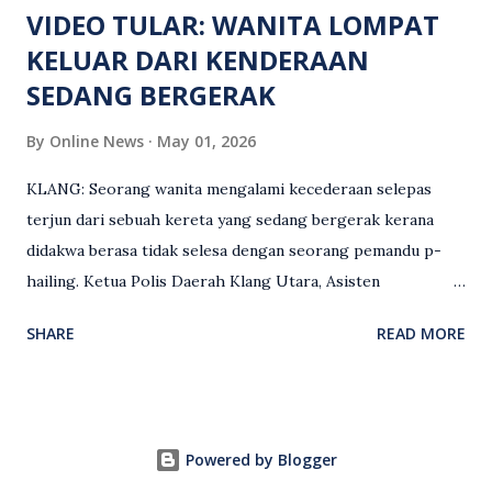
VIDEO TULAR: WANITA LOMPAT
KELUAR DARI KENDERAAN
SEDANG BERGERAK
By
Online News
May 01, 2026
KLANG: Seorang wanita mengalami kecederaan selepas
terjun dari sebuah kereta yang sedang bergerak kerana
didakwa berasa tidak selesa dengan seorang pemandu p-
hailing. Ketua Polis Daerah Klang Utara, Asisten
Komisioner S. Vijaya Rao, dalam satu kenyataan pada Sabtu
SHARE
READ MORE
(2 Mei), berkata pemandu berusia 47 tahun itu telah
membuat laporan polis berhubung kejadian tersebut
selepas insiden pada 1 Mei. “Insiden berlaku di tengah jalan
berhampiran sebuah stesen minyak di Taman Eng Ann
Powered by Blogger
ketika pengadu sedang membawa dua penumpang. “Tiba-