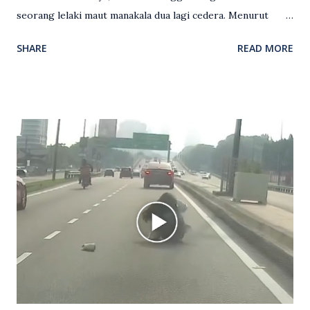
seorang lelaki maut manakala dua lagi cedera. Menurut
kenyataan media yang dikeluarkan Polis Diraja Malaysia,
SHARE
READ MORE
kejadian berlaku sekitar jam 11 malam dan pihak polis
menerima maklumat berkaitan insiden tembakan melibatkan
mangsa lelaki tempatan berusia 27 tahun. Siasatan awal
mendapati kejadian berlaku di hadapan sebuah pusat
hiburan di kawasan berkenaan. Seorang mangsa disahkan
meninggal dunia di lokasi kejadian akibat terkena tembakan,
manakala seorang lagi mangsa mengalami kecederaan.
Turut dipercayai terdapat seorang lagi individu cedera
namun identitinya masih belum dikenal pasti selepas dibawa
keluar dari lokasi oleh kenalannya. Polis kini sedang giat
mengesan dua suspek yang masih bebas bagi membantu
siasatan lanjut. Kes disiasat mengikut Seksyen 302 Kanun
Keseksaan kerana membunuh. Orang ramai yang mempunyai
maklumat diminta t...