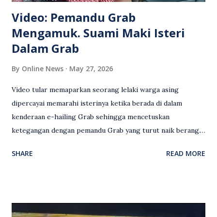
Video: Pemandu Grab
Mengamuk. Suami Maki Isteri
Dalam Grab
By
Online News
May 27, 2026
Video tular memaparkan seorang lelaki warga asing
dipercayai memarahi isterinya ketika berada di dalam
kenderaan e-hailing Grab sehingga mencetuskan
ketegangan dengan pemandu Grab yang turut naik berang.
Video rakaman CCTV memaparkan detik pertengkaran
SHARE
READ MORE
antara seorang lelaki warga asing dengan pemandu Grab
dipercayai berlaku selepas lelaki tersebut memarahi
isterinya di dalam kenderaan e-hailing berkenaan. Rakaman
itu turut menunjukkan suasana tegang apabila pemandu
Grab bertindak mempertahankan wanita terbabit sebelum