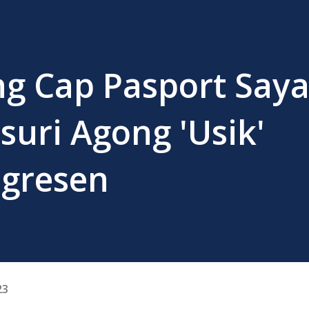
ng Cap Pasport Saya'
suri Agong 'Usik'
igresen
23