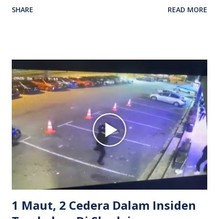
SHARE
READ MORE
antara seorang lelaki warga asing dengan pemandu Grab
dipercayai berlaku selepas lelaki tersebut memarahi
isterinya di dalam kenderaan e-hailing berkenaan. Rakaman
itu turut menunjukkan suasana tegang apabila pemandu
Grab bertindak mempertahankan wanita terbabit sebelum
berlaku pertikaman lidah antara kedua-dua pihak. Video
berkenaan kini tular di media sosial dan mendapat pelbagai
reaksi orang ramai. Antara komen orang awam yang tular di
media sosial mengenai insiden tersebut ialah ramai yang
meluahkan rasa marah terhadap tindakan lelaki berkenaan
serta memuji pemandu Grab kerana campur tangan.
Sebahagian netizen turut meminta pihak berkuasa
mengambil tindakan tegas, manakala ada yang bersimpati
terhadap wanita dipercayai menjadi mangs...
1 Maut, 2 Cedera Dalam Insiden