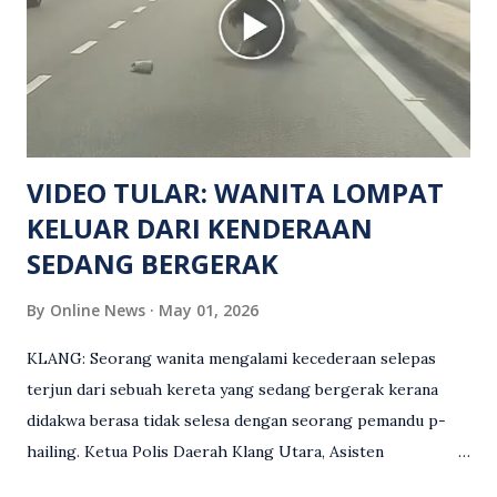
namun identitinya masih belum dikenal pasti selepas dibawa
keluar dari lokasi oleh kenalannya. Polis kini sedang giat
mengesan dua suspek yang masih bebas bagi membantu
siasatan lanjut. Kes disiasat mengikut Seksyen 302 Kanun
Keseksaan kerana membunuh. Orang ramai yang mempunyai
maklumat diminta t...
VIDEO TULAR: WANITA LOMPAT
KELUAR DARI KENDERAAN
SEDANG BERGERAK
By
Online News
May 01, 2026
KLANG: Seorang wanita mengalami kecederaan selepas
terjun dari sebuah kereta yang sedang bergerak kerana
didakwa berasa tidak selesa dengan seorang pemandu p-
hailing. Ketua Polis Daerah Klang Utara, Asisten
Komisioner S. Vijaya Rao, dalam satu kenyataan pada Sabtu