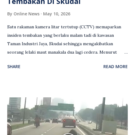
Tembakan Di Skudai
By
Online News
May 10, 2026
Satu rakaman kamera litar tertutup (CCTV) memaparkan
insiden tembakan yang berlaku malam tadi di kawasan
Taman Industri Jaya, Skudai sehingga mengakibatkan
seorang lelaki maut manakala dua lagi cedera. Menurut
kenyataan media yang dikeluarkan Polis Diraja Malaysia,
SHARE
READ MORE
kejadian berlaku sekitar jam 11 malam dan pihak polis
menerima maklumat berkaitan insiden tembakan melibatkan
mangsa lelaki tempatan berusia 27 tahun. Siasatan awal
mendapati kejadian berlaku di hadapan sebuah pusat
hiburan di kawasan berkenaan. Seorang mangsa disahkan
meninggal dunia di lokasi kejadian akibat terkena tembakan,
manakala seorang lagi mangsa mengalami kecederaan.
Turut dipercayai terdapat seorang lagi individu cedera