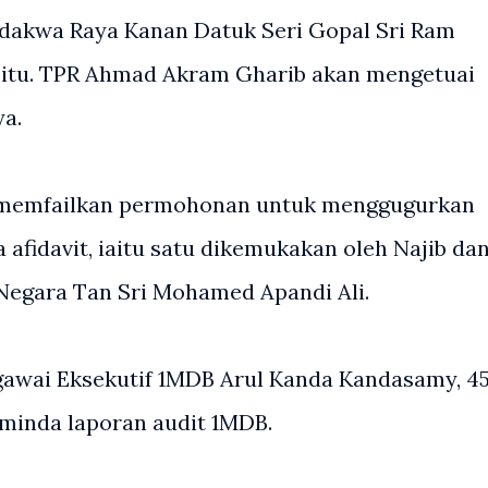
akwa Raya Kanan Datuk Seri Gopal Sri Ram
 itu. TPR Ahmad Akram Gharib akan mengetuai
a.
ib memfailkan permohonan untuk menggugurkan
 afidavit, iaitu satu dikemukakan oleh Najib da
 Negara Tan Sri Mohamed Apandi Ali.
egawai Eksekutif 1MDB Arul Kanda Kandasamy, 45
minda laporan audit 1MDB.