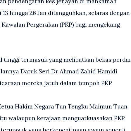
dan pendengaran kes jenayah di mahkamah
i 13 hingga 26 Jan ditangguhkan, selaras dengan
h Kawalan Pergerakan (PKP) bagi mengekang
il tinggi termasuk yang melibatkan bekas perda
balannya Datuk Seri Dr Ahmad Zahid Hamidi
bicaraan mereka jatuh dalam tempoh PKP.
 Ketua Hakim Negara Tun Tengku Maimun Tuan
itu walaupun kerajaan menguatkuasakan PKP,
 termasuk yang berkepentingan awam seperti