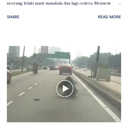
seorang lelaki maut manakala dua lagi cedera. Menurut
kenyataan media yang dikeluarkan Polis Diraja Malaysia,
SHARE
READ MORE
kejadian berlaku sekitar jam 11 malam dan pihak polis
menerima maklumat berkaitan insiden tembakan melibatkan
mangsa lelaki tempatan berusia 27 tahun. Siasatan awal
mendapati kejadian berlaku di hadapan sebuah pusat
hiburan di kawasan berkenaan. Seorang mangsa disahkan
meninggal dunia di lokasi kejadian akibat terkena tembakan,
manakala seorang lagi mangsa mengalami kecederaan.
Turut dipercayai terdapat seorang lagi individu cedera
namun identitinya masih belum dikenal pasti selepas dibawa
keluar dari lokasi oleh kenalannya. Polis kini sedang giat
mengesan dua suspek yang masih bebas bagi membantu
siasatan lanjut. Kes disiasat mengikut Seksyen 302 Kanun
Keseksaan kerana membunuh. Orang ramai yang mempunyai
maklumat diminta t...