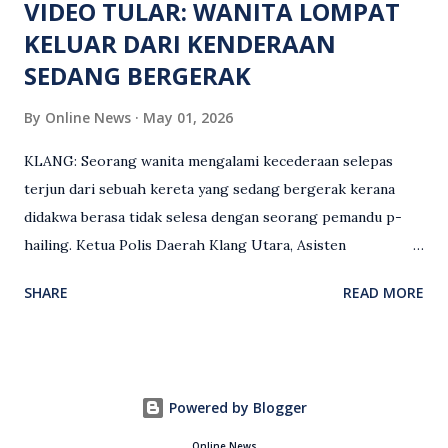
VIDEO TULAR: WANITA LOMPAT
KELUAR DARI KENDERAAN
SEDANG BERGERAK
By
Online News
May 01, 2026
KLANG: Seorang wanita mengalami kecederaan selepas
terjun dari sebuah kereta yang sedang bergerak kerana
didakwa berasa tidak selesa dengan seorang pemandu p-
hailing. Ketua Polis Daerah Klang Utara, Asisten
Komisioner S. Vijaya Rao, dalam satu kenyataan pada Sabtu
SHARE
READ MORE
(2 Mei), berkata pemandu berusia 47 tahun itu telah
membuat laporan polis berhubung kejadian tersebut
selepas insiden pada 1 Mei. “Insiden berlaku di tengah jalan
berhampiran sebuah stesen minyak di Taman Eng Ann
Powered by Blogger
ketika pengadu sedang membawa dua penumpang. “Tiba-
tiba, salah seorang penumpang wanita membuka pintu
Online News