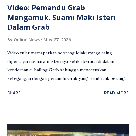
Video: Pemandu Grab
Mengamuk. Suami Maki Isteri
Dalam Grab
By
Online News
May 27, 2026
Video tular memaparkan seorang lelaki warga asing
dipercayai memarahi isterinya ketika berada di dalam
kenderaan e-hailing Grab sehingga mencetuskan
ketegangan dengan pemandu Grab yang turut naik berang.
Video rakaman CCTV memaparkan detik pertengkaran
SHARE
READ MORE
antara seorang lelaki warga asing dengan pemandu Grab
dipercayai berlaku selepas lelaki tersebut memarahi
isterinya di dalam kenderaan e-hailing berkenaan. Rakaman
itu turut menunjukkan suasana tegang apabila pemandu
Grab bertindak mempertahankan wanita terbabit sebelum