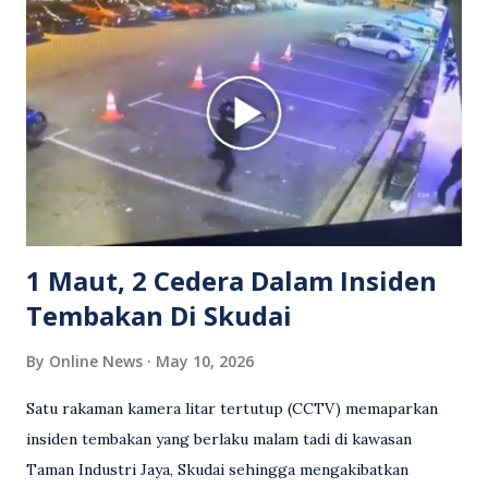
berlaku pertikaman lidah antara kedua-dua pihak. Video
berkenaan kini tular di media sosial dan mendapat pelbagai
reaksi orang ramai. Antara komen orang awam yang tular di
media sosial mengenai insiden tersebut ialah ramai yang
meluahkan rasa marah terhadap tindakan lelaki berkenaan
serta memuji pemandu Grab kerana campur tangan.
Sebahagian netizen turut meminta pihak berkuasa
mengambil tindakan tegas, manakala ada yang bersimpati
terhadap wanita dipercayai menjadi mangs...
1 Maut, 2 Cedera Dalam Insiden
Tembakan Di Skudai
By
Online News
May 10, 2026
Satu rakaman kamera litar tertutup (CCTV) memaparkan
insiden tembakan yang berlaku malam tadi di kawasan
Taman Industri Jaya, Skudai sehingga mengakibatkan