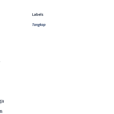
Labels
Tangkap
n
ga
un