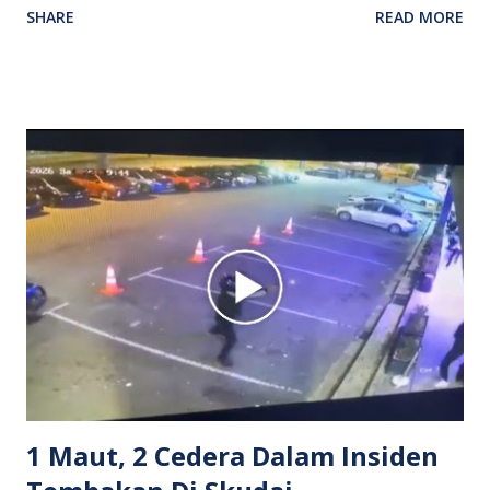
SHARE
READ MORE
antara seorang lelaki warga asing dengan pemandu Grab
dipercayai berlaku selepas lelaki tersebut memarahi
isterinya di dalam kenderaan e-hailing berkenaan. Rakaman
itu turut menunjukkan suasana tegang apabila pemandu
Grab bertindak mempertahankan wanita terbabit sebelum
berlaku pertikaman lidah antara kedua-dua pihak. Video
berkenaan kini tular di media sosial dan mendapat pelbagai
reaksi orang ramai. Antara komen orang awam yang tular di
media sosial mengenai insiden tersebut ialah ramai yang
meluahkan rasa marah terhadap tindakan lelaki berkenaan
serta memuji pemandu Grab kerana campur tangan.
Sebahagian netizen turut meminta pihak berkuasa
mengambil tindakan tegas, manakala ada yang bersimpati
terhadap wanita dipercayai menjadi mangs...
1 Maut, 2 Cedera Dalam Insiden