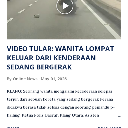
namun identitinya masih belum dikenal pasti selepas dibawa
keluar dari lokasi oleh kenalannya. Polis kini sedang giat
mengesan dua suspek yang masih bebas bagi membantu
siasatan lanjut. Kes disiasat mengikut Seksyen 302 Kanun
Keseksaan kerana membunuh. Orang ramai yang mempunyai
maklumat diminta t...
VIDEO TULAR: WANITA LOMPAT
KELUAR DARI KENDERAAN
SEDANG BERGERAK
By
Online News
May 01, 2026
KLANG: Seorang wanita mengalami kecederaan selepas
terjun dari sebuah kereta yang sedang bergerak kerana
didakwa berasa tidak selesa dengan seorang pemandu p-
hailing. Ketua Polis Daerah Klang Utara, Asisten
Komisioner S. Vijaya Rao, dalam satu kenyataan pada Sabtu