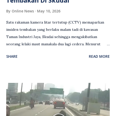
Tembakan Di Skudai
By
Online News
May 10, 2026
Satu rakaman kamera litar tertutup (CCTV) memaparkan
insiden tembakan yang berlaku malam tadi di kawasan
Taman Industri Jaya, Skudai sehingga mengakibatkan
seorang lelaki maut manakala dua lagi cedera. Menurut
kenyataan media yang dikeluarkan Polis Diraja Malaysia,
SHARE
READ MORE
kejadian berlaku sekitar jam 11 malam dan pihak polis
menerima maklumat berkaitan insiden tembakan melibatkan
mangsa lelaki tempatan berusia 27 tahun. Siasatan awal
mendapati kejadian berlaku di hadapan sebuah pusat
hiburan di kawasan berkenaan. Seorang mangsa disahkan
meninggal dunia di lokasi kejadian akibat terkena tembakan,
manakala seorang lagi mangsa mengalami kecederaan.
Turut dipercayai terdapat seorang lagi individu cedera