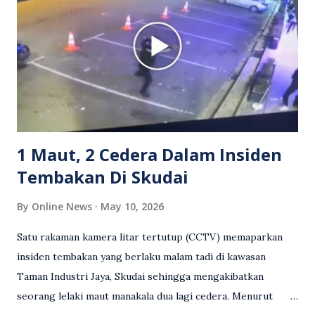
reaksi orang ramai. Antara komen orang awam yang tular di
media sosial mengenai insiden tersebut ialah ramai yang
meluahkan rasa marah terhadap tindakan lelaki berkenaan
serta memuji pemandu Grab kerana campur tangan.
Sebahagian netizen turut meminta pihak berkuasa
mengambil tindakan tegas, manakala ada yang bersimpati
terhadap wanita dipercayai menjadi mangs...
1 Maut, 2 Cedera Dalam Insiden
Tembakan Di Skudai
By
Online News
May 10, 2026
Satu rakaman kamera litar tertutup (CCTV) memaparkan
insiden tembakan yang berlaku malam tadi di kawasan
Taman Industri Jaya, Skudai sehingga mengakibatkan
seorang lelaki maut manakala dua lagi cedera. Menurut