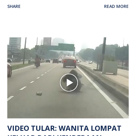
kenyataan media yang dikeluarkan Polis Diraja Malaysia,
SHARE
READ MORE
kejadian berlaku sekitar jam 11 malam dan pihak polis
menerima maklumat berkaitan insiden tembakan melibatkan
mangsa lelaki tempatan berusia 27 tahun. Siasatan awal
mendapati kejadian berlaku di hadapan sebuah pusat
hiburan di kawasan berkenaan. Seorang mangsa disahkan
meninggal dunia di lokasi kejadian akibat terkena tembakan,
manakala seorang lagi mangsa mengalami kecederaan.
Turut dipercayai terdapat seorang lagi individu cedera
namun identitinya masih belum dikenal pasti selepas dibawa
keluar dari lokasi oleh kenalannya. Polis kini sedang giat
mengesan dua suspek yang masih bebas bagi membantu
siasatan lanjut. Kes disiasat mengikut Seksyen 302 Kanun
Keseksaan kerana membunuh. Orang ramai yang mempunyai
maklumat diminta t...
VIDEO TULAR: WANITA LOMPAT