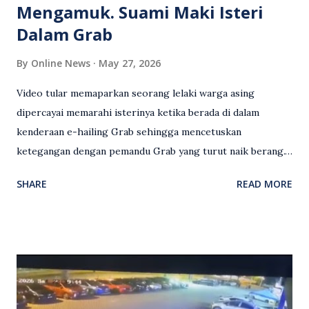
Mengamuk. Suami Maki Isteri
Dalam Grab
By
Online News
May 27, 2026
Video tular memaparkan seorang lelaki warga asing
dipercayai memarahi isterinya ketika berada di dalam
kenderaan e-hailing Grab sehingga mencetuskan
ketegangan dengan pemandu Grab yang turut naik berang.
Video rakaman CCTV memaparkan detik pertengkaran
SHARE
READ MORE
antara seorang lelaki warga asing dengan pemandu Grab
dipercayai berlaku selepas lelaki tersebut memarahi
isterinya di dalam kenderaan e-hailing berkenaan. Rakaman
itu turut menunjukkan suasana tegang apabila pemandu
Grab bertindak mempertahankan wanita terbabit sebelum
berlaku pertikaman lidah antara kedua-dua pihak. Video
berkenaan kini tular di media sosial dan mendapat pelbagai