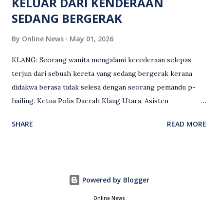
KELUAR DARI KENDERAAN
SEDANG BERGERAK
By
Online News
May 01, 2026
KLANG: Seorang wanita mengalami kecederaan selepas
terjun dari sebuah kereta yang sedang bergerak kerana
didakwa berasa tidak selesa dengan seorang pemandu p-
hailing. Ketua Polis Daerah Klang Utara, Asisten
Komisioner S. Vijaya Rao, dalam satu kenyataan pada Sabtu
SHARE
READ MORE
(2 Mei), berkata pemandu berusia 47 tahun itu telah
membuat laporan polis berhubung kejadian tersebut
selepas insiden pada 1 Mei. “Insiden berlaku di tengah jalan
berhampiran sebuah stesen minyak di Taman Eng Ann
Powered by Blogger
ketika pengadu sedang membawa dua penumpang. “Tiba-
tiba, salah seorang penumpang wanita membuka pintu
Online News
belakang sebelah kanan dan terjun keluar ketika kenderaan