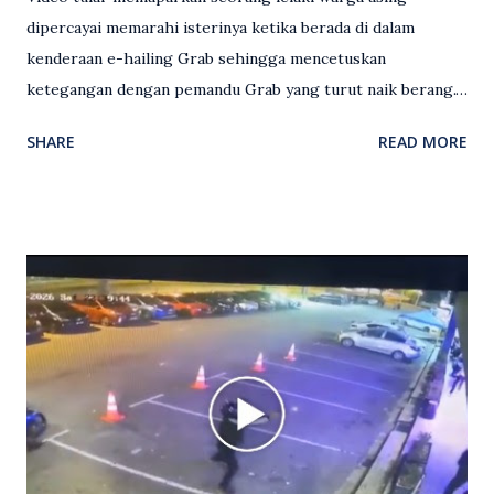
dipercayai memarahi isterinya ketika berada di dalam
kenderaan e-hailing Grab sehingga mencetuskan
ketegangan dengan pemandu Grab yang turut naik berang.
Video rakaman CCTV memaparkan detik pertengkaran
SHARE
READ MORE
antara seorang lelaki warga asing dengan pemandu Grab
dipercayai berlaku selepas lelaki tersebut memarahi
isterinya di dalam kenderaan e-hailing berkenaan. Rakaman
itu turut menunjukkan suasana tegang apabila pemandu
Grab bertindak mempertahankan wanita terbabit sebelum
berlaku pertikaman lidah antara kedua-dua pihak. Video
berkenaan kini tular di media sosial dan mendapat pelbagai
reaksi orang ramai. Antara komen orang awam yang tular di
media sosial mengenai insiden tersebut ialah ramai yang
meluahkan rasa marah terhadap tindakan lelaki berkenaan
serta memuji pemandu Grab kerana campur tangan.
Sebahagian netizen turut meminta pihak berkuasa