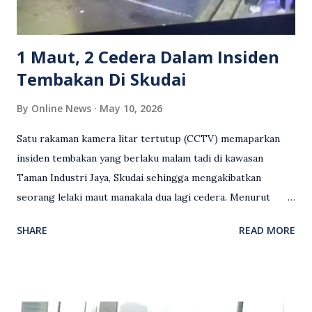
mengambil tindakan tegas, manakala ada yang bersimpati
terhadap wanita dipercayai menjadi mangs...
1 Maut, 2 Cedera Dalam Insiden
Tembakan Di Skudai
By
Online News
May 10, 2026
Satu rakaman kamera litar tertutup (CCTV) memaparkan
insiden tembakan yang berlaku malam tadi di kawasan
Taman Industri Jaya, Skudai sehingga mengakibatkan
seorang lelaki maut manakala dua lagi cedera. Menurut
kenyataan media yang dikeluarkan Polis Diraja Malaysia,
SHARE
READ MORE
kejadian berlaku sekitar jam 11 malam dan pihak polis
menerima maklumat berkaitan insiden tembakan melibatkan
mangsa lelaki tempatan berusia 27 tahun. Siasatan awal
mendapati kejadian berlaku di hadapan sebuah pusat