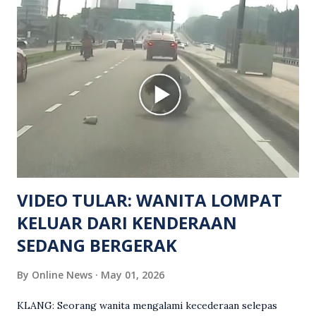
hiburan di kawasan berkenaan. Seorang mangsa disahkan
meninggal dunia di lokasi kejadian akibat terkena tembakan,
manakala seorang lagi mangsa mengalami kecederaan.
Turut dipercayai terdapat seorang lagi individu cedera
namun identitinya masih belum dikenal pasti selepas dibawa
keluar dari lokasi oleh kenalannya. Polis kini sedang giat
mengesan dua suspek yang masih bebas bagi membantu
siasatan lanjut. Kes disiasat mengikut Seksyen 302 Kanun
Keseksaan kerana membunuh. Orang ramai yang mempunyai
maklumat diminta t...
VIDEO TULAR: WANITA LOMPAT
KELUAR DARI KENDERAAN
SEDANG BERGERAK
By
Online News
May 01, 2026
KLANG: Seorang wanita mengalami kecederaan selepas