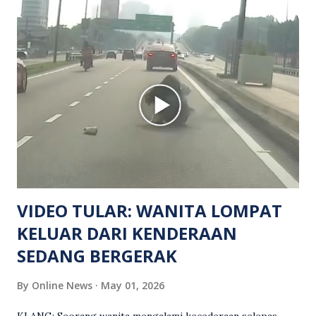
hiburan di kawasan berkenaan. Seorang mangsa disahkan
meninggal dunia di lokasi kejadian akibat terkena tembakan,
manakala seorang lagi mangsa mengalami kecederaan.
Turut dipercayai terdapat seorang lagi individu cedera
namun identitinya masih belum dikenal pasti selepas dibawa
keluar dari lokasi oleh kenalannya. Polis kini sedang giat
mengesan dua suspek yang masih bebas bagi membantu
siasatan lanjut. Kes disiasat mengikut Seksyen 302 Kanun
Keseksaan kerana membunuh. Orang ramai yang mempunyai
maklumat diminta t...
VIDEO TULAR: WANITA LOMPAT
KELUAR DARI KENDERAAN
SEDANG BERGERAK
By
Online News
May 01, 2026
KLANG: Seorang wanita mengalami kecederaan selepas