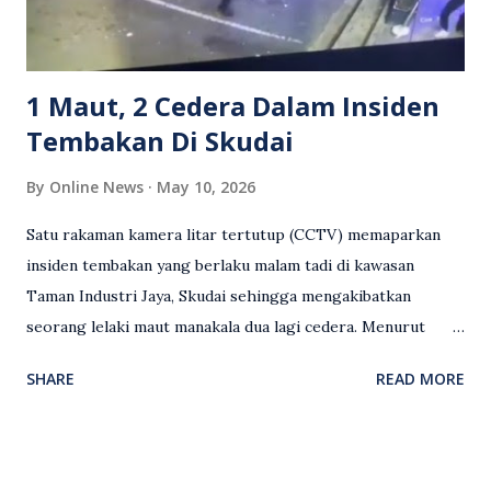
Sebahagian netizen turut meminta pihak berkuasa
mengambil tindakan tegas, manakala ada yang bersimpati
terhadap wanita dipercayai menjadi mangs...
1 Maut, 2 Cedera Dalam Insiden
Tembakan Di Skudai
By
Online News
May 10, 2026
Satu rakaman kamera litar tertutup (CCTV) memaparkan
insiden tembakan yang berlaku malam tadi di kawasan
Taman Industri Jaya, Skudai sehingga mengakibatkan
seorang lelaki maut manakala dua lagi cedera. Menurut
kenyataan media yang dikeluarkan Polis Diraja Malaysia,
SHARE
READ MORE
kejadian berlaku sekitar jam 11 malam dan pihak polis
menerima maklumat berkaitan insiden tembakan melibatkan
mangsa lelaki tempatan berusia 27 tahun. Siasatan awal
mendapati kejadian berlaku di hadapan sebuah pusat