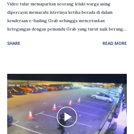
Video tular memaparkan seorang lelaki warga asing
dipercayai memarahi isterinya ketika berada di dalam
kenderaan e-hailing Grab sehingga mencetuskan
ketegangan dengan pemandu Grab yang turut naik berang.
Video rakaman CCTV memaparkan detik pertengkaran
SHARE
READ MORE
antara seorang lelaki warga asing dengan pemandu Grab
dipercayai berlaku selepas lelaki tersebut memarahi
isterinya di dalam kenderaan e-hailing berkenaan. Rakaman
itu turut menunjukkan suasana tegang apabila pemandu
Grab bertindak mempertahankan wanita terbabit sebelum
berlaku pertikaman lidah antara kedua-dua pihak. Video
berkenaan kini tular di media sosial dan mendapat pelbagai
reaksi orang ramai. Antara komen orang awam yang tular di
media sosial mengenai insiden tersebut ialah ramai yang
meluahkan rasa marah terhadap tindakan lelaki berkenaan
serta memuji pemandu Grab kerana campur tangan.