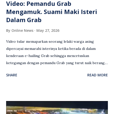
Video: Pemandu Grab
Mengamuk. Suami Maki Isteri
Dalam Grab
By
Online News
May 27, 2026
Video tular memaparkan seorang lelaki warga asing
dipercayai memarahi isterinya ketika berada di dalam
kenderaan e-hailing Grab sehingga mencetuskan
ketegangan dengan pemandu Grab yang turut naik berang.
Video rakaman CCTV memaparkan detik pertengkaran
SHARE
READ MORE
antara seorang lelaki warga asing dengan pemandu Grab
dipercayai berlaku selepas lelaki tersebut memarahi
isterinya di dalam kenderaan e-hailing berkenaan. Rakaman
itu turut menunjukkan suasana tegang apabila pemandu
Grab bertindak mempertahankan wanita terbabit sebelum
berlaku pertikaman lidah antara kedua-dua pihak. Video