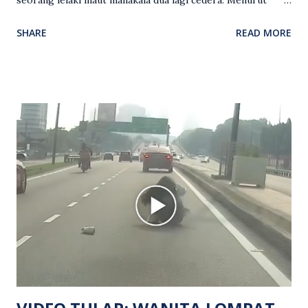
seorang lelaki maut manakala dua lagi cedera. Menurut
kenyataan media yang dikeluarkan Polis Diraja Malaysia,
SHARE
READ MORE
kejadian berlaku sekitar jam 11 malam dan pihak polis
menerima maklumat berkaitan insiden tembakan melibatkan
mangsa lelaki tempatan berusia 27 tahun. Siasatan awal
mendapati kejadian berlaku di hadapan sebuah pusat
hiburan di kawasan berkenaan. Seorang mangsa disahkan
meninggal dunia di lokasi kejadian akibat terkena tembakan,
manakala seorang lagi mangsa mengalami kecederaan.
Turut dipercayai terdapat seorang lagi individu cedera
namun identitinya masih belum dikenal pasti selepas dibawa
keluar dari lokasi oleh kenalannya. Polis kini sedang giat
mengesan dua suspek yang masih bebas bagi membantu
siasatan lanjut. Kes disiasat mengikut Seksyen 302 Kanun
Keseksaan kerana membunuh. Orang ramai yang mempunyai
maklumat diminta t...