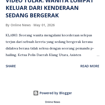
VIDEO TULAR: WANITA LOMPAT
KELUAR DARI KENDERAAN
SEDANG BERGERAK
By
Online News
May 01, 2026
KLANG: Seorang wanita mengalami kecederaan selepas
terjun dari sebuah kereta yang sedang bergerak kerana
didakwa berasa tidak selesa dengan seorang pemandu p-
hailing. Ketua Polis Daerah Klang Utara, Asisten
Komisioner S. Vijaya Rao, dalam satu kenyataan pada Sabtu
SHARE
READ MORE
(2 Mei), berkata pemandu berusia 47 tahun itu telah
membuat laporan polis berhubung kejadian tersebut
selepas insiden pada 1 Mei. “Insiden berlaku di tengah jalan
berhampiran sebuah stesen minyak di Taman Eng Ann
Powered by Blogger
ketika pengadu sedang membawa dua penumpang. “Tiba-
tiba, salah seorang penumpang wanita membuka pintu
Online News