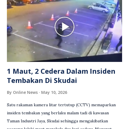
berkenaan kini tular di media sosial dan mendapat pelbagai
reaksi orang ramai. Antara komen orang awam yang tular di
media sosial mengenai insiden tersebut ialah ramai yang
meluahkan rasa marah terhadap tindakan lelaki berkenaan
serta memuji pemandu Grab kerana campur tangan.
Sebahagian netizen turut meminta pihak berkuasa
mengambil tindakan tegas, manakala ada yang bersimpati
terhadap wanita dipercayai menjadi mangs...
1 Maut, 2 Cedera Dalam Insiden
Tembakan Di Skudai
By
Online News
May 10, 2026
Satu rakaman kamera litar tertutup (CCTV) memaparkan
insiden tembakan yang berlaku malam tadi di kawasan
Taman Industri Jaya, Skudai sehingga mengakibatkan