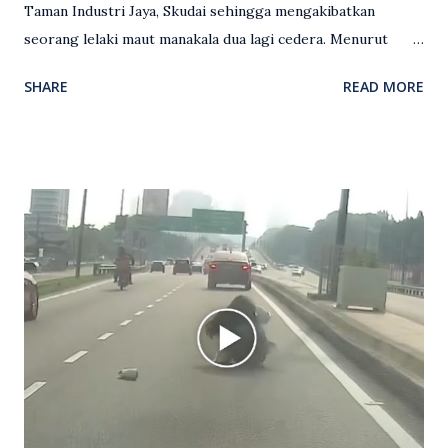
Taman Industri Jaya, Skudai sehingga mengakibatkan
seorang lelaki maut manakala dua lagi cedera. Menurut
kenyataan media yang dikeluarkan Polis Diraja Malaysia,
SHARE
READ MORE
kejadian berlaku sekitar jam 11 malam dan pihak polis
menerima maklumat berkaitan insiden tembakan melibatkan
mangsa lelaki tempatan berusia 27 tahun. Siasatan awal
mendapati kejadian berlaku di hadapan sebuah pusat
hiburan di kawasan berkenaan. Seorang mangsa disahkan
meninggal dunia di lokasi kejadian akibat terkena tembakan,
manakala seorang lagi mangsa mengalami kecederaan.
Turut dipercayai terdapat seorang lagi individu cedera
namun identitinya masih belum dikenal pasti selepas dibawa
keluar dari lokasi oleh kenalannya. Polis kini sedang giat
mengesan dua suspek yang masih bebas bagi membantu
siasatan lanjut. Kes disiasat mengikut Seksyen 302 Kanun
Keseksaan kerana membunuh. Orang ramai yang mempunyai