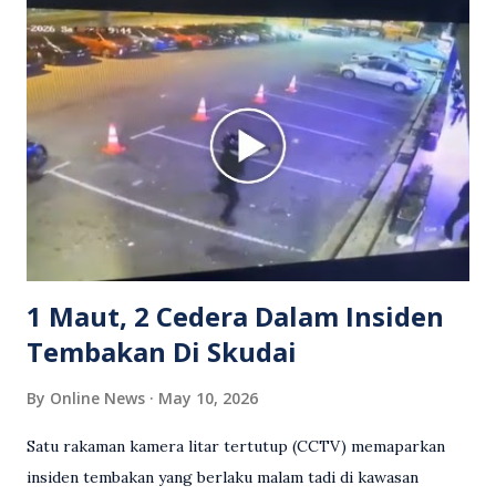
Grab bertindak mempertahankan wanita terbabit sebelum
berlaku pertikaman lidah antara kedua-dua pihak. Video
berkenaan kini tular di media sosial dan mendapat pelbagai
reaksi orang ramai. Antara komen orang awam yang tular di
media sosial mengenai insiden tersebut ialah ramai yang
meluahkan rasa marah terhadap tindakan lelaki berkenaan
serta memuji pemandu Grab kerana campur tangan.
Sebahagian netizen turut meminta pihak berkuasa
mengambil tindakan tegas, manakala ada yang bersimpati
terhadap wanita dipercayai menjadi mangs...
1 Maut, 2 Cedera Dalam Insiden
Tembakan Di Skudai
By
Online News
May 10, 2026
Satu rakaman kamera litar tertutup (CCTV) memaparkan
insiden tembakan yang berlaku malam tadi di kawasan