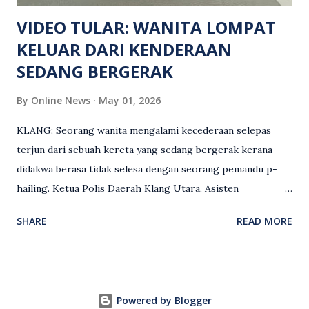
maklumat diminta t...
VIDEO TULAR: WANITA LOMPAT
KELUAR DARI KENDERAAN
SEDANG BERGERAK
By
Online News
May 01, 2026
KLANG: Seorang wanita mengalami kecederaan selepas
terjun dari sebuah kereta yang sedang bergerak kerana
didakwa berasa tidak selesa dengan seorang pemandu p-
hailing. Ketua Polis Daerah Klang Utara, Asisten
Komisioner S. Vijaya Rao, dalam satu kenyataan pada Sabtu
SHARE
READ MORE
(2 Mei), berkata pemandu berusia 47 tahun itu telah
membuat laporan polis berhubung kejadian tersebut
selepas insiden pada 1 Mei. “Insiden berlaku di tengah jalan
berhampiran sebuah stesen minyak di Taman Eng Ann
Powered by Blogger
ketika pengadu sedang membawa dua penumpang. “Tiba-