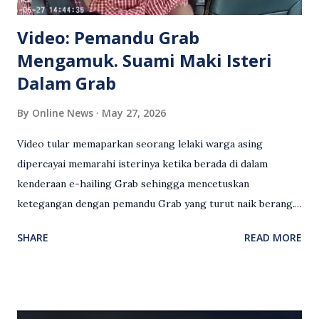
Video: Pemandu Grab
Mengamuk. Suami Maki Isteri
Dalam Grab
By
Online News
May 27, 2026
Video tular memaparkan seorang lelaki warga asing
dipercayai memarahi isterinya ketika berada di dalam
kenderaan e-hailing Grab sehingga mencetuskan
ketegangan dengan pemandu Grab yang turut naik berang.
Video rakaman CCTV memaparkan detik pertengkaran
SHARE
READ MORE
antara seorang lelaki warga asing dengan pemandu Grab
dipercayai berlaku selepas lelaki tersebut memarahi
isterinya di dalam kenderaan e-hailing berkenaan. Rakaman
itu turut menunjukkan suasana tegang apabila pemandu