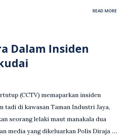
 asing dengan pemandu Grab dipercayai
READ MORE
but memarahi isterinya di dalam
an. Rakaman itu turut menunjukkan
andu Grab bertindak mempertahankan
ra Dalam Insiden
laku pertikaman lidah antara kedua-dua
kudai
tular di media sosial dan mendapat
 Antara komen orang awam yang tular di
en tersebut ialah ramai yang meluahkan
ertutup (CCTV) memaparkan insiden
n lelaki berkenaan serta memuji
 tadi di kawasan Taman Industri Jaya,
 tangan. Sebahagian netizen turut
an seorang lelaki maut manakala dua
gambil tindakan tegas, manakala ada
an media yang dikeluarkan Polis Diraja