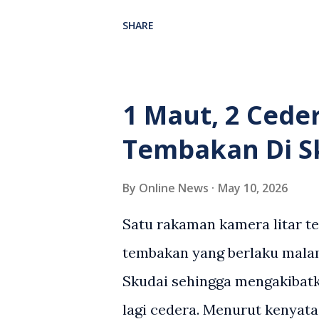
antara seorang lelaki warga
SHARE
berlaku selepas lelaki terse
kenderaan e-hailing berkena
suasana tegang apabila pem
1 Maut, 2 Cede
wanita terbabit sebelum ber
Tembakan Di S
pihak. Video berkenaan kini 
pelbagai reaksi orang ramai.
By
Online News
May 10, 2026
media sosial mengenai insid
Satu rakaman kamera litar t
rasa marah terhadap tindaka
tembakan yang berlaku malam
pemandu Grab kerana campur
Skudai sehingga mengakibatk
meminta pihak berkuasa men
lagi cedera. Menurut kenyata