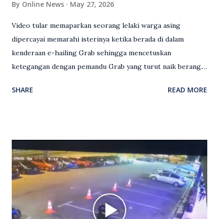
By
Online News
May 27, 2026
Video tular memaparkan seorang lelaki warga asing
dipercayai memarahi isterinya ketika berada di dalam
kenderaan e-hailing Grab sehingga mencetuskan
ketegangan dengan pemandu Grab yang turut naik berang.
Video rakaman CCTV memaparkan detik pertengkaran
SHARE
READ MORE
antara seorang lelaki warga asing dengan pemandu Grab
dipercayai berlaku selepas lelaki tersebut memarahi
isterinya di dalam kenderaan e-hailing berkenaan. Rakaman
itu turut menunjukkan suasana tegang apabila pemandu
Grab bertindak mempertahankan wanita terbabit sebelum
berlaku pertikaman lidah antara kedua-dua pihak. Video
berkenaan kini tular di media sosial dan mendapat pelbagai
reaksi orang ramai. Antara komen orang awam yang tular di
media sosial mengenai insiden tersebut ialah ramai yang
meluahkan rasa marah terhadap tindakan lelaki berkenaan