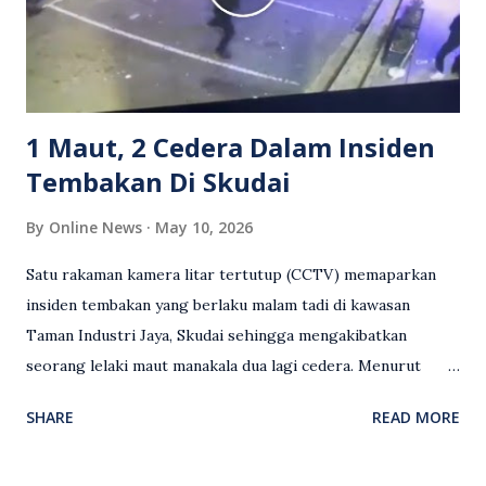
serta memuji pemandu Grab kerana campur tangan.
Sebahagian netizen turut meminta pihak berkuasa
mengambil tindakan tegas, manakala ada yang bersimpati
terhadap wanita dipercayai menjadi mangs...
1 Maut, 2 Cedera Dalam Insiden
Tembakan Di Skudai
By
Online News
May 10, 2026
Satu rakaman kamera litar tertutup (CCTV) memaparkan
insiden tembakan yang berlaku malam tadi di kawasan
Taman Industri Jaya, Skudai sehingga mengakibatkan
seorang lelaki maut manakala dua lagi cedera. Menurut
kenyataan media yang dikeluarkan Polis Diraja Malaysia,
SHARE
READ MORE
kejadian berlaku sekitar jam 11 malam dan pihak polis
menerima maklumat berkaitan insiden tembakan melibatkan