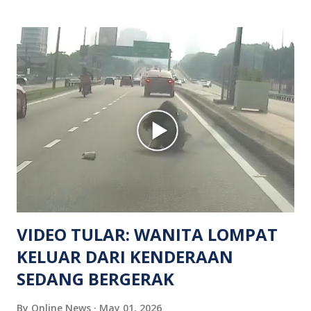
mangsa lelaki tempatan berusia 27 tahun. Siasatan awal
mendapati kejadian berlaku di hadapan sebuah pusat
hiburan di kawasan berkenaan. Seorang mangsa disahkan
meninggal dunia di lokasi kejadian akibat terkena tembakan,
manakala seorang lagi mangsa mengalami kecederaan.
Turut dipercayai terdapat seorang lagi individu cedera
namun identitinya masih belum dikenal pasti selepas dibawa
keluar dari lokasi oleh kenalannya. Polis kini sedang giat
mengesan dua suspek yang masih bebas bagi membantu
siasatan lanjut. Kes disiasat mengikut Seksyen 302 Kanun
Keseksaan kerana membunuh. Orang ramai yang mempunyai
maklumat diminta t...
VIDEO TULAR: WANITA LOMPAT
KELUAR DARI KENDERAAN
SEDANG BERGERAK
By
Online News
May 01, 2026