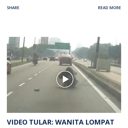
kenyataan media yang dikeluarkan Polis Diraja Malaysia,
SHARE
READ MORE
kejadian berlaku sekitar jam 11 malam dan pihak polis
menerima maklumat berkaitan insiden tembakan melibatkan
mangsa lelaki tempatan berusia 27 tahun. Siasatan awal
mendapati kejadian berlaku di hadapan sebuah pusat
hiburan di kawasan berkenaan. Seorang mangsa disahkan
meninggal dunia di lokasi kejadian akibat terkena tembakan,
manakala seorang lagi mangsa mengalami kecederaan.
Turut dipercayai terdapat seorang lagi individu cedera
namun identitinya masih belum dikenal pasti selepas dibawa
keluar dari lokasi oleh kenalannya. Polis kini sedang giat
mengesan dua suspek yang masih bebas bagi membantu
siasatan lanjut. Kes disiasat mengikut Seksyen 302 Kanun
Keseksaan kerana membunuh. Orang ramai yang mempunyai
maklumat diminta t...
VIDEO TULAR: WANITA LOMPAT