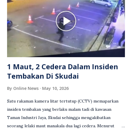
berkenaan kini tular di media sosial dan mendapat pelbagai
reaksi orang ramai. Antara komen orang awam yang tular di
media sosial mengenai insiden tersebut ialah ramai yang
meluahkan rasa marah terhadap tindakan lelaki berkenaan
serta memuji pemandu Grab kerana campur tangan.
Sebahagian netizen turut meminta pihak berkuasa
mengambil tindakan tegas, manakala ada yang bersimpati
terhadap wanita dipercayai menjadi mangs...
1 Maut, 2 Cedera Dalam Insiden
Tembakan Di Skudai
By
Online News
May 10, 2026
Satu rakaman kamera litar tertutup (CCTV) memaparkan
insiden tembakan yang berlaku malam tadi di kawasan
Taman Industri Jaya, Skudai sehingga mengakibatkan
seorang lelaki maut manakala dua lagi cedera. Menurut