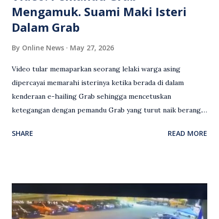
Mengamuk. Suami Maki Isteri
Dalam Grab
By
Online News
May 27, 2026
Video tular memaparkan seorang lelaki warga asing
dipercayai memarahi isterinya ketika berada di dalam
kenderaan e-hailing Grab sehingga mencetuskan
ketegangan dengan pemandu Grab yang turut naik berang.
Video rakaman CCTV memaparkan detik pertengkaran
SHARE
READ MORE
antara seorang lelaki warga asing dengan pemandu Grab
dipercayai berlaku selepas lelaki tersebut memarahi
isterinya di dalam kenderaan e-hailing berkenaan. Rakaman
itu turut menunjukkan suasana tegang apabila pemandu
Grab bertindak mempertahankan wanita terbabit sebelum
berlaku pertikaman lidah antara kedua-dua pihak. Video