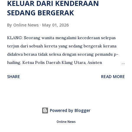
KELUAR DARI KENDERAAN
SEDANG BERGERAK
By
Online News
May 01, 2026
KLANG: Seorang wanita mengalami kecederaan selepas
terjun dari sebuah kereta yang sedang bergerak kerana
didakwa berasa tidak selesa dengan seorang pemandu p-
hailing. Ketua Polis Daerah Klang Utara, Asisten
Komisioner S. Vijaya Rao, dalam satu kenyataan pada Sabtu
SHARE
READ MORE
(2 Mei), berkata pemandu berusia 47 tahun itu telah
membuat laporan polis berhubung kejadian tersebut
selepas insiden pada 1 Mei. “Insiden berlaku di tengah jalan
berhampiran sebuah stesen minyak di Taman Eng Ann
Powered by Blogger
ketika pengadu sedang membawa dua penumpang. “Tiba-
tiba, salah seorang penumpang wanita membuka pintu
Online News
belakang sebelah kanan dan terjun keluar ketika kenderaan