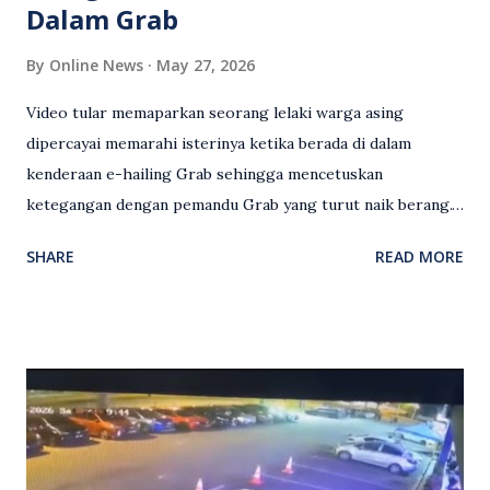
Dalam Grab
By
Online News
May 27, 2026
Video tular memaparkan seorang lelaki warga asing
dipercayai memarahi isterinya ketika berada di dalam
kenderaan e-hailing Grab sehingga mencetuskan
ketegangan dengan pemandu Grab yang turut naik berang.
Video rakaman CCTV memaparkan detik pertengkaran
SHARE
READ MORE
antara seorang lelaki warga asing dengan pemandu Grab
dipercayai berlaku selepas lelaki tersebut memarahi
isterinya di dalam kenderaan e-hailing berkenaan. Rakaman
itu turut menunjukkan suasana tegang apabila pemandu
Grab bertindak mempertahankan wanita terbabit sebelum
berlaku pertikaman lidah antara kedua-dua pihak. Video
berkenaan kini tular di media sosial dan mendapat pelbagai
reaksi orang ramai. Antara komen orang awam yang tular di