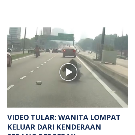
menerima maklumat berkaitan insiden tembakan melibatkan
mangsa lelaki tempatan berusia 27 tahun. Siasatan awal
mendapati kejadian berlaku di hadapan sebuah pusat
hiburan di kawasan berkenaan. Seorang mangsa disahkan
meninggal dunia di lokasi kejadian akibat terkena tembakan,
manakala seorang lagi mangsa mengalami kecederaan.
Turut dipercayai terdapat seorang lagi individu cedera
namun identitinya masih belum dikenal pasti selepas dibawa
keluar dari lokasi oleh kenalannya. Polis kini sedang giat
mengesan dua suspek yang masih bebas bagi membantu
siasatan lanjut. Kes disiasat mengikut Seksyen 302 Kanun
Keseksaan kerana membunuh. Orang ramai yang mempunyai
maklumat diminta t...
VIDEO TULAR: WANITA LOMPAT
KELUAR DARI KENDERAAN