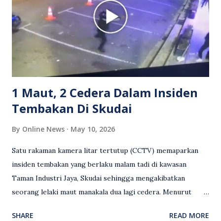
media sosial mengenai insiden tersebut ialah ramai yang
meluahkan rasa marah terhadap tindakan lelaki berkenaan
serta memuji pemandu Grab kerana campur tangan.
Sebahagian netizen turut meminta pihak berkuasa
mengambil tindakan tegas, manakala ada yang bersimpati
terhadap wanita dipercayai menjadi mangs...
1 Maut, 2 Cedera Dalam Insiden
Tembakan Di Skudai
By
Online News
May 10, 2026
Satu rakaman kamera litar tertutup (CCTV) memaparkan
insiden tembakan yang berlaku malam tadi di kawasan
Taman Industri Jaya, Skudai sehingga mengakibatkan
seorang lelaki maut manakala dua lagi cedera. Menurut
kenyataan media yang dikeluarkan Polis Diraja Malaysia,
SHARE
READ MORE
kejadian berlaku sekitar jam 11 malam dan pihak polis