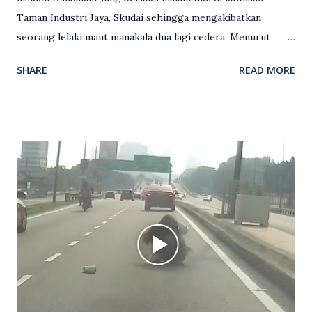
Taman Industri Jaya, Skudai sehingga mengakibatkan
seorang lelaki maut manakala dua lagi cedera. Menurut
kenyataan media yang dikeluarkan Polis Diraja Malaysia,
SHARE
READ MORE
kejadian berlaku sekitar jam 11 malam dan pihak polis
menerima maklumat berkaitan insiden tembakan melibatkan
mangsa lelaki tempatan berusia 27 tahun. Siasatan awal
mendapati kejadian berlaku di hadapan sebuah pusat
hiburan di kawasan berkenaan. Seorang mangsa disahkan
meninggal dunia di lokasi kejadian akibat terkena tembakan,
manakala seorang lagi mangsa mengalami kecederaan.
Turut dipercayai terdapat seorang lagi individu cedera
namun identitinya masih belum dikenal pasti selepas dibawa
keluar dari lokasi oleh kenalannya. Polis kini sedang giat
mengesan dua suspek yang masih bebas bagi membantu
siasatan lanjut. Kes disiasat mengikut Seksyen 302 Kanun
Keseksaan kerana membunuh. Orang ramai yang mempunyai