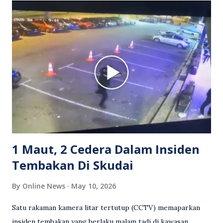
Grab bertindak mempertahankan wanita terbabit sebelum
berlaku pertikaman lidah antara kedua-dua pihak. Video
berkenaan kini tular di media sosial dan mendapat pelbagai
reaksi orang ramai. Antara komen orang awam yang tular di
media sosial mengenai insiden tersebut ialah ramai yang
meluahkan rasa marah terhadap tindakan lelaki berkenaan
serta memuji pemandu Grab kerana campur tangan.
Sebahagian netizen turut meminta pihak berkuasa
mengambil tindakan tegas, manakala ada yang bersimpati
terhadap wanita dipercayai menjadi mangs...
1 Maut, 2 Cedera Dalam Insiden
Tembakan Di Skudai
By
Online News
May 10, 2026
Satu rakaman kamera litar tertutup (CCTV) memaparkan
insiden tembakan yang berlaku malam tadi di kawasan