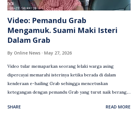
Video: Pemandu Grab
Mengamuk. Suami Maki Isteri
Dalam Grab
By
Online News
May 27, 2026
Video tular memaparkan seorang lelaki warga asing
dipercayai memarahi isterinya ketika berada di dalam
kenderaan e-hailing Grab sehingga mencetuskan
ketegangan dengan pemandu Grab yang turut naik berang.
Video rakaman CCTV memaparkan detik pertengkaran
SHARE
READ MORE
antara seorang lelaki warga asing dengan pemandu Grab
dipercayai berlaku selepas lelaki tersebut memarahi
isterinya di dalam kenderaan e-hailing berkenaan. Rakaman
itu turut menunjukkan suasana tegang apabila pemandu