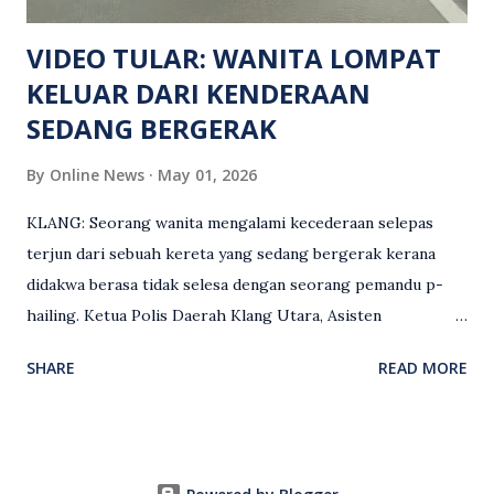
maklumat diminta t...
VIDEO TULAR: WANITA LOMPAT
KELUAR DARI KENDERAAN
SEDANG BERGERAK
By
Online News
May 01, 2026
KLANG: Seorang wanita mengalami kecederaan selepas
terjun dari sebuah kereta yang sedang bergerak kerana
didakwa berasa tidak selesa dengan seorang pemandu p-
hailing. Ketua Polis Daerah Klang Utara, Asisten
Komisioner S. Vijaya Rao, dalam satu kenyataan pada Sabtu
SHARE
READ MORE
(2 Mei), berkata pemandu berusia 47 tahun itu telah
membuat laporan polis berhubung kejadian tersebut
selepas insiden pada 1 Mei. “Insiden berlaku di tengah jalan
berhampiran sebuah stesen minyak di Taman Eng Ann