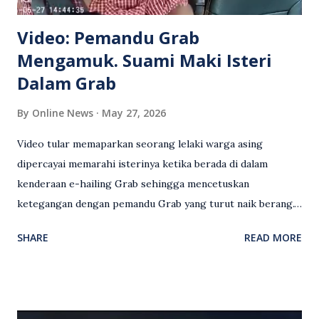
Video: Pemandu Grab
Mengamuk. Suami Maki Isteri
Dalam Grab
By
Online News
May 27, 2026
Video tular memaparkan seorang lelaki warga asing
dipercayai memarahi isterinya ketika berada di dalam
kenderaan e-hailing Grab sehingga mencetuskan
ketegangan dengan pemandu Grab yang turut naik berang.
Video rakaman CCTV memaparkan detik pertengkaran
SHARE
READ MORE
antara seorang lelaki warga asing dengan pemandu Grab
dipercayai berlaku selepas lelaki tersebut memarahi
isterinya di dalam kenderaan e-hailing berkenaan. Rakaman
itu turut menunjukkan suasana tegang apabila pemandu