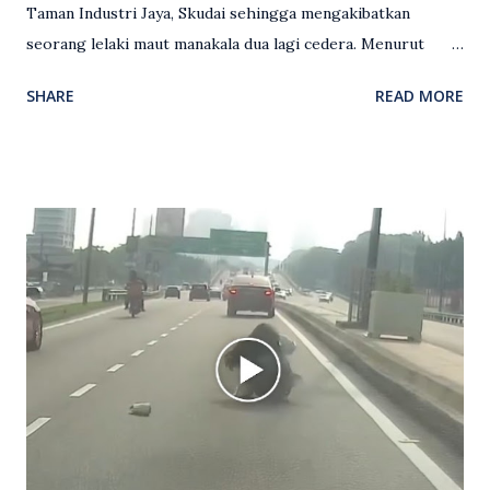
Taman Industri Jaya, Skudai sehingga mengakibatkan
seorang lelaki maut manakala dua lagi cedera. Menurut
kenyataan media yang dikeluarkan Polis Diraja Malaysia,
SHARE
READ MORE
kejadian berlaku sekitar jam 11 malam dan pihak polis
menerima maklumat berkaitan insiden tembakan melibatkan
mangsa lelaki tempatan berusia 27 tahun. Siasatan awal
mendapati kejadian berlaku di hadapan sebuah pusat
hiburan di kawasan berkenaan. Seorang mangsa disahkan
meninggal dunia di lokasi kejadian akibat terkena tembakan,
manakala seorang lagi mangsa mengalami kecederaan.
Turut dipercayai terdapat seorang lagi individu cedera
namun identitinya masih belum dikenal pasti selepas dibawa
keluar dari lokasi oleh kenalannya. Polis kini sedang giat
mengesan dua suspek yang masih bebas bagi membantu
siasatan lanjut. Kes disiasat mengikut Seksyen 302 Kanun
Keseksaan kerana membunuh. Orang ramai yang mempunyai