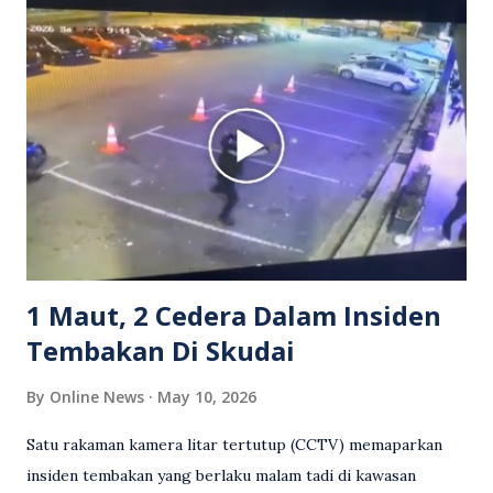
Grab bertindak mempertahankan wanita terbabit sebelum
berlaku pertikaman lidah antara kedua-dua pihak. Video
berkenaan kini tular di media sosial dan mendapat pelbagai
reaksi orang ramai. Antara komen orang awam yang tular di
media sosial mengenai insiden tersebut ialah ramai yang
meluahkan rasa marah terhadap tindakan lelaki berkenaan
serta memuji pemandu Grab kerana campur tangan.
Sebahagian netizen turut meminta pihak berkuasa
mengambil tindakan tegas, manakala ada yang bersimpati
terhadap wanita dipercayai menjadi mangs...
1 Maut, 2 Cedera Dalam Insiden
Tembakan Di Skudai
By
Online News
May 10, 2026
Satu rakaman kamera litar tertutup (CCTV) memaparkan
insiden tembakan yang berlaku malam tadi di kawasan