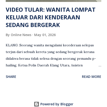
maklumat diminta t...
VIDEO TULAR: WANITA LOMPAT
KELUAR DARI KENDERAAN
SEDANG BERGERAK
By
Online News
May 01, 2026
KLANG: Seorang wanita mengalami kecederaan selepas
terjun dari sebuah kereta yang sedang bergerak kerana
didakwa berasa tidak selesa dengan seorang pemandu p-
hailing. Ketua Polis Daerah Klang Utara, Asisten
Komisioner S. Vijaya Rao, dalam satu kenyataan pada Sabtu
SHARE
READ MORE
(2 Mei), berkata pemandu berusia 47 tahun itu telah
membuat laporan polis berhubung kejadian tersebut
selepas insiden pada 1 Mei. “Insiden berlaku di tengah jalan
berhampiran sebuah stesen minyak di Taman Eng Ann
Powered by Blogger
ketika pengadu sedang membawa dua penumpang. “Tiba-