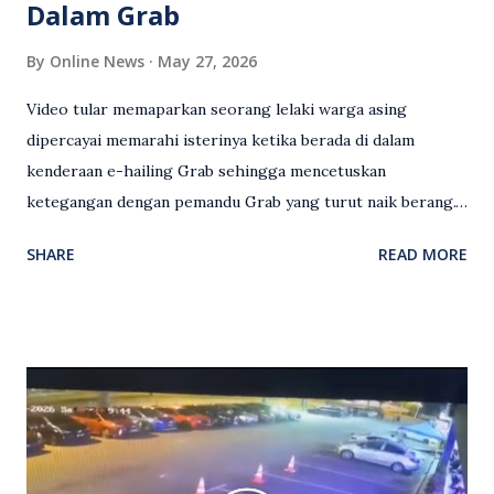
Dalam Grab
By
Online News
May 27, 2026
Video tular memaparkan seorang lelaki warga asing
dipercayai memarahi isterinya ketika berada di dalam
kenderaan e-hailing Grab sehingga mencetuskan
ketegangan dengan pemandu Grab yang turut naik berang.
Video rakaman CCTV memaparkan detik pertengkaran
SHARE
READ MORE
antara seorang lelaki warga asing dengan pemandu Grab
dipercayai berlaku selepas lelaki tersebut memarahi
isterinya di dalam kenderaan e-hailing berkenaan. Rakaman
itu turut menunjukkan suasana tegang apabila pemandu
Grab bertindak mempertahankan wanita terbabit sebelum
berlaku pertikaman lidah antara kedua-dua pihak. Video
berkenaan kini tular di media sosial dan mendapat pelbagai
reaksi orang ramai. Antara komen orang awam yang tular di