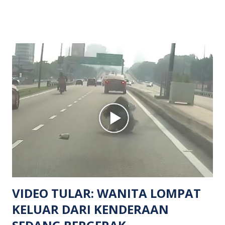
menerima maklumat berkaitan insiden tembakan melibatkan
mangsa lelaki tempatan berusia 27 tahun. Siasatan awal
mendapati kejadian berlaku di hadapan sebuah pusat
hiburan di kawasan berkenaan. Seorang mangsa disahkan
meninggal dunia di lokasi kejadian akibat terkena tembakan,
manakala seorang lagi mangsa mengalami kecederaan.
Turut dipercayai terdapat seorang lagi individu cedera
namun identitinya masih belum dikenal pasti selepas dibawa
keluar dari lokasi oleh kenalannya. Polis kini sedang giat
mengesan dua suspek yang masih bebas bagi membantu
siasatan lanjut. Kes disiasat mengikut Seksyen 302 Kanun
Keseksaan kerana membunuh. Orang ramai yang mempunyai
maklumat diminta t...
VIDEO TULAR: WANITA LOMPAT
KELUAR DARI KENDERAAN