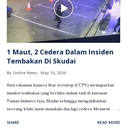
media sosial mengenai insiden tersebut ialah ramai yang
meluahkan rasa marah terhadap tindakan lelaki berkenaan
serta memuji pemandu Grab kerana campur tangan.
Sebahagian netizen turut meminta pihak berkuasa
mengambil tindakan tegas, manakala ada yang bersimpati
terhadap wanita dipercayai menjadi mangs...
1 Maut, 2 Cedera Dalam Insiden
Tembakan Di Skudai
By
Online News
May 10, 2026
Satu rakaman kamera litar tertutup (CCTV) memaparkan
insiden tembakan yang berlaku malam tadi di kawasan
Taman Industri Jaya, Skudai sehingga mengakibatkan
seorang lelaki maut manakala dua lagi cedera. Menurut
kenyataan media yang dikeluarkan Polis Diraja Malaysia,
SHARE
READ MORE
kejadian berlaku sekitar jam 11 malam dan pihak polis