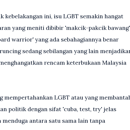
k kebelakangan ini, isu LGBT semakin hangat
ran yang meniti dibibir 'makcik-pakcik bawang'
oard warrior' yang ada sebahagiannya benar
eruncing sedang sebilangan yang lain menjadika
ik' menghangatkan rencam keterbukaan Malaysia
ng mempertahankan LGBT atau yang membanta
 politik dengan sifat 'cuba, test, try' jelas
a menduga antara satu sama lain tanpa