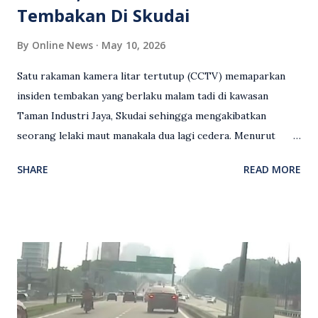
Tembakan Di Skudai
By
Online News
May 10, 2026
Satu rakaman kamera litar tertutup (CCTV) memaparkan
insiden tembakan yang berlaku malam tadi di kawasan
Taman Industri Jaya, Skudai sehingga mengakibatkan
seorang lelaki maut manakala dua lagi cedera. Menurut
kenyataan media yang dikeluarkan Polis Diraja Malaysia,
SHARE
READ MORE
kejadian berlaku sekitar jam 11 malam dan pihak polis
menerima maklumat berkaitan insiden tembakan melibatkan
mangsa lelaki tempatan berusia 27 tahun. Siasatan awal
mendapati kejadian berlaku di hadapan sebuah pusat
hiburan di kawasan berkenaan. Seorang mangsa disahkan
meninggal dunia di lokasi kejadian akibat terkena tembakan,
manakala seorang lagi mangsa mengalami kecederaan.
Turut dipercayai terdapat seorang lagi individu cedera