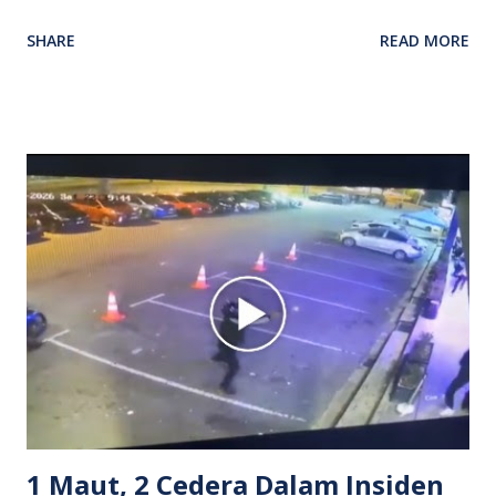
Video rakaman CCTV memaparkan detik pertengkaran
SHARE
READ MORE
antara seorang lelaki warga asing dengan pemandu Grab
dipercayai berlaku selepas lelaki tersebut memarahi
isterinya di dalam kenderaan e-hailing berkenaan. Rakaman
itu turut menunjukkan suasana tegang apabila pemandu
Grab bertindak mempertahankan wanita terbabit sebelum
berlaku pertikaman lidah antara kedua-dua pihak. Video
berkenaan kini tular di media sosial dan mendapat pelbagai
reaksi orang ramai. Antara komen orang awam yang tular di
media sosial mengenai insiden tersebut ialah ramai yang
meluahkan rasa marah terhadap tindakan lelaki berkenaan
serta memuji pemandu Grab kerana campur tangan.
Sebahagian netizen turut meminta pihak berkuasa
mengambil tindakan tegas, manakala ada yang bersimpati
terhadap wanita dipercayai menjadi mangs...
1 Maut, 2 Cedera Dalam Insiden