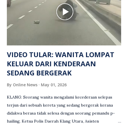
namun identitinya masih belum dikenal pasti selepas dibawa
keluar dari lokasi oleh kenalannya. Polis kini sedang giat
mengesan dua suspek yang masih bebas bagi membantu
siasatan lanjut. Kes disiasat mengikut Seksyen 302 Kanun
Keseksaan kerana membunuh. Orang ramai yang mempunyai
maklumat diminta t...
VIDEO TULAR: WANITA LOMPAT
KELUAR DARI KENDERAAN
SEDANG BERGERAK
By
Online News
May 01, 2026
KLANG: Seorang wanita mengalami kecederaan selepas
terjun dari sebuah kereta yang sedang bergerak kerana
didakwa berasa tidak selesa dengan seorang pemandu p-
hailing. Ketua Polis Daerah Klang Utara, Asisten