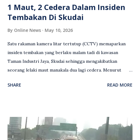
1 Maut, 2 Cedera Dalam Insiden
Tembakan Di Skudai
By
Online News
May 10, 2026
Satu rakaman kamera litar tertutup (CCTV) memaparkan
insiden tembakan yang berlaku malam tadi di kawasan
Taman Industri Jaya, Skudai sehingga mengakibatkan
seorang lelaki maut manakala dua lagi cedera. Menurut
kenyataan media yang dikeluarkan Polis Diraja Malaysia,
SHARE
READ MORE
kejadian berlaku sekitar jam 11 malam dan pihak polis
menerima maklumat berkaitan insiden tembakan melibatkan
mangsa lelaki tempatan berusia 27 tahun. Siasatan awal
mendapati kejadian berlaku di hadapan sebuah pusat
hiburan di kawasan berkenaan. Seorang mangsa disahkan
meninggal dunia di lokasi kejadian akibat terkena tembakan,