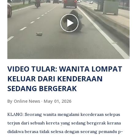
manakala seorang lagi mangsa mengalami kecederaan.
Turut dipercayai terdapat seorang lagi individu cedera
namun identitinya masih belum dikenal pasti selepas dibawa
keluar dari lokasi oleh kenalannya. Polis kini sedang giat
mengesan dua suspek yang masih bebas bagi membantu
siasatan lanjut. Kes disiasat mengikut Seksyen 302 Kanun
Keseksaan kerana membunuh. Orang ramai yang mempunyai
maklumat diminta t...
VIDEO TULAR: WANITA LOMPAT
KELUAR DARI KENDERAAN
SEDANG BERGERAK
By
Online News
May 01, 2026
KLANG: Seorang wanita mengalami kecederaan selepas
terjun dari sebuah kereta yang sedang bergerak kerana
didakwa berasa tidak selesa dengan seorang pemandu p-