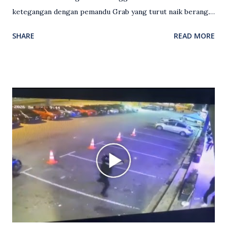
ketegangan dengan pemandu Grab yang turut naik berang.
Video rakaman CCTV memaparkan detik pertengkaran
SHARE
READ MORE
antara seorang lelaki warga asing dengan pemandu Grab
dipercayai berlaku selepas lelaki tersebut memarahi
isterinya di dalam kenderaan e-hailing berkenaan. Rakaman
itu turut menunjukkan suasana tegang apabila pemandu
Grab bertindak mempertahankan wanita terbabit sebelum
berlaku pertikaman lidah antara kedua-dua pihak. Video
berkenaan kini tular di media sosial dan mendapat pelbagai
reaksi orang ramai. Antara komen orang awam yang tular di
media sosial mengenai insiden tersebut ialah ramai yang
meluahkan rasa marah terhadap tindakan lelaki berkenaan
serta memuji pemandu Grab kerana campur tangan.
Sebahagian netizen turut meminta pihak berkuasa
mengambil tindakan tegas, manakala ada yang bersimpati
terhadap wanita dipercayai menjadi mangs...