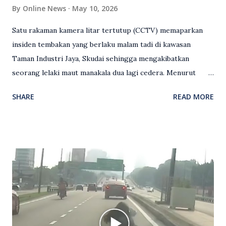
By
Online News
May 10, 2026
Satu rakaman kamera litar tertutup (CCTV) memaparkan
insiden tembakan yang berlaku malam tadi di kawasan
Taman Industri Jaya, Skudai sehingga mengakibatkan
seorang lelaki maut manakala dua lagi cedera. Menurut
kenyataan media yang dikeluarkan Polis Diraja Malaysia,
SHARE
READ MORE
kejadian berlaku sekitar jam 11 malam dan pihak polis
menerima maklumat berkaitan insiden tembakan melibatkan
mangsa lelaki tempatan berusia 27 tahun. Siasatan awal
mendapati kejadian berlaku di hadapan sebuah pusat
hiburan di kawasan berkenaan. Seorang mangsa disahkan
meninggal dunia di lokasi kejadian akibat terkena tembakan,
manakala seorang lagi mangsa mengalami kecederaan.
Turut dipercayai terdapat seorang lagi individu cedera
namun identitinya masih belum dikenal pasti selepas dibawa