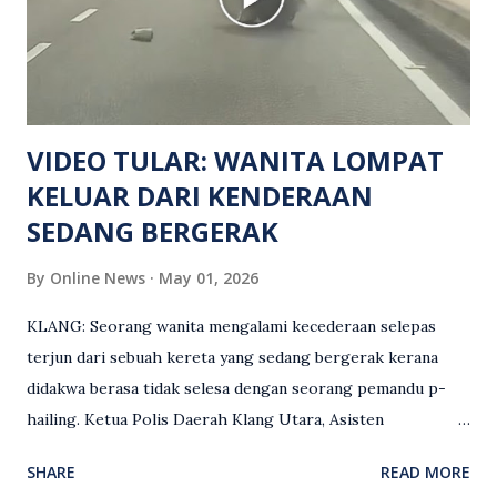
keluar dari lokasi oleh kenalannya. Polis kini sedang giat
mengesan dua suspek yang masih bebas bagi membantu
siasatan lanjut. Kes disiasat mengikut Seksyen 302 Kanun
Keseksaan kerana membunuh. Orang ramai yang mempunyai
maklumat diminta t...
VIDEO TULAR: WANITA LOMPAT
KELUAR DARI KENDERAAN
SEDANG BERGERAK
By
Online News
May 01, 2026
KLANG: Seorang wanita mengalami kecederaan selepas
terjun dari sebuah kereta yang sedang bergerak kerana
didakwa berasa tidak selesa dengan seorang pemandu p-
hailing. Ketua Polis Daerah Klang Utara, Asisten
Komisioner S. Vijaya Rao, dalam satu kenyataan pada Sabtu
SHARE
READ MORE
(2 Mei), berkata pemandu berusia 47 tahun itu telah