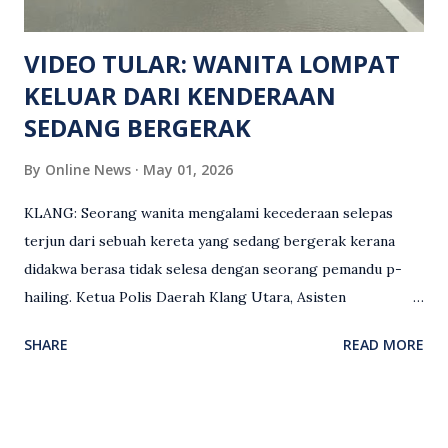
Keseksaan kerana membunuh. Orang ramai yang mempunyai
maklumat diminta t...
VIDEO TULAR: WANITA LOMPAT
KELUAR DARI KENDERAAN
SEDANG BERGERAK
By
Online News
May 01, 2026
KLANG: Seorang wanita mengalami kecederaan selepas
terjun dari sebuah kereta yang sedang bergerak kerana
didakwa berasa tidak selesa dengan seorang pemandu p-
hailing. Ketua Polis Daerah Klang Utara, Asisten
Komisioner S. Vijaya Rao, dalam satu kenyataan pada Sabtu
SHARE
READ MORE
(2 Mei), berkata pemandu berusia 47 tahun itu telah
membuat laporan polis berhubung kejadian tersebut
selepas insiden pada 1 Mei. “Insiden berlaku di tengah jalan
berhampiran sebuah stesen minyak di Taman Eng Ann