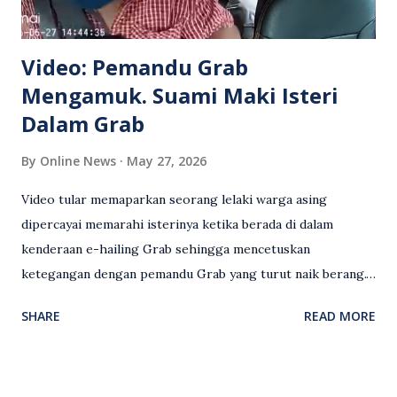
Video: Pemandu Grab
Mengamuk. Suami Maki Isteri
Dalam Grab
By
Online News
May 27, 2026
Video tular memaparkan seorang lelaki warga asing
dipercayai memarahi isterinya ketika berada di dalam
kenderaan e-hailing Grab sehingga mencetuskan
ketegangan dengan pemandu Grab yang turut naik berang.
Video rakaman CCTV memaparkan detik pertengkaran
SHARE
READ MORE
antara seorang lelaki warga asing dengan pemandu Grab
dipercayai berlaku selepas lelaki tersebut memarahi
isterinya di dalam kenderaan e-hailing berkenaan. Rakaman