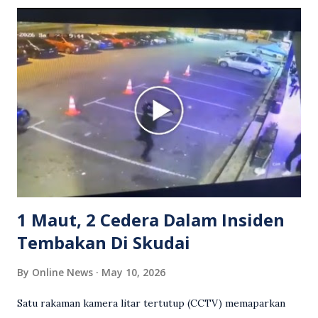
itu turut menunjukkan suasana tegang apabila pemandu
Grab bertindak mempertahankan wanita terbabit sebelum
berlaku pertikaman lidah antara kedua-dua pihak. Video
berkenaan kini tular di media sosial dan mendapat pelbagai
reaksi orang ramai. Antara komen orang awam yang tular di
media sosial mengenai insiden tersebut ialah ramai yang
meluahkan rasa marah terhadap tindakan lelaki berkenaan
serta memuji pemandu Grab kerana campur tangan.
Sebahagian netizen turut meminta pihak berkuasa
mengambil tindakan tegas, manakala ada yang bersimpati
terhadap wanita dipercayai menjadi mangs...
1 Maut, 2 Cedera Dalam Insiden
Tembakan Di Skudai
By
Online News
May 10, 2026
Satu rakaman kamera litar tertutup (CCTV) memaparkan