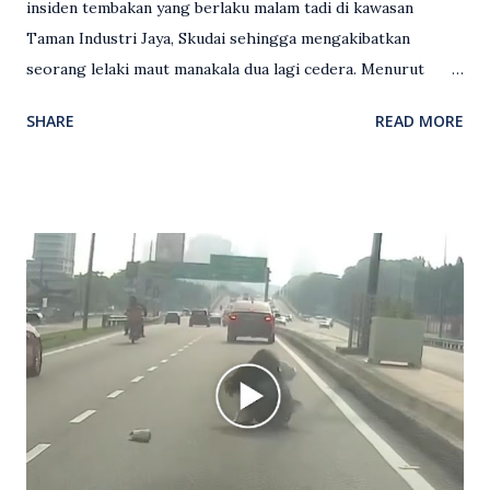
insiden tembakan yang berlaku malam tadi di kawasan
Taman Industri Jaya, Skudai sehingga mengakibatkan
seorang lelaki maut manakala dua lagi cedera. Menurut
kenyataan media yang dikeluarkan Polis Diraja Malaysia,
SHARE
READ MORE
kejadian berlaku sekitar jam 11 malam dan pihak polis
menerima maklumat berkaitan insiden tembakan melibatkan
mangsa lelaki tempatan berusia 27 tahun. Siasatan awal
mendapati kejadian berlaku di hadapan sebuah pusat
hiburan di kawasan berkenaan. Seorang mangsa disahkan
meninggal dunia di lokasi kejadian akibat terkena tembakan,
manakala seorang lagi mangsa mengalami kecederaan.
Turut dipercayai terdapat seorang lagi individu cedera
namun identitinya masih belum dikenal pasti selepas dibawa
keluar dari lokasi oleh kenalannya. Polis kini sedang giat
mengesan dua suspek yang masih bebas bagi membantu
siasatan lanjut. Kes disiasat mengikut Seksyen 302 Kanun