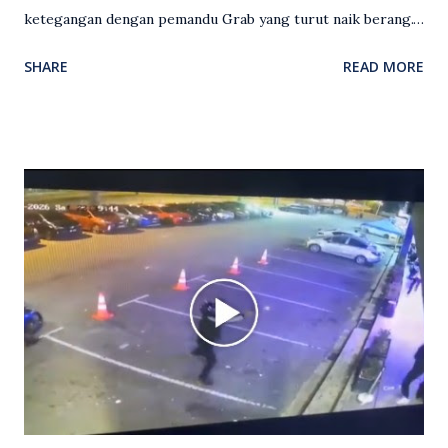
ketegangan dengan pemandu Grab yang turut naik berang.
Video rakaman CCTV memaparkan detik pertengkaran
SHARE
READ MORE
antara seorang lelaki warga asing dengan pemandu Grab
dipercayai berlaku selepas lelaki tersebut memarahi
isterinya di dalam kenderaan e-hailing berkenaan. Rakaman
itu turut menunjukkan suasana tegang apabila pemandu
Grab bertindak mempertahankan wanita terbabit sebelum
berlaku pertikaman lidah antara kedua-dua pihak. Video
berkenaan kini tular di media sosial dan mendapat pelbagai
reaksi orang ramai. Antara komen orang awam yang tular di
media sosial mengenai insiden tersebut ialah ramai yang
meluahkan rasa marah terhadap tindakan lelaki berkenaan
serta memuji pemandu Grab kerana campur tangan.
Sebahagian netizen turut meminta pihak berkuasa
mengambil tindakan tegas, manakala ada yang bersimpati
terhadap wanita dipercayai menjadi mangs...