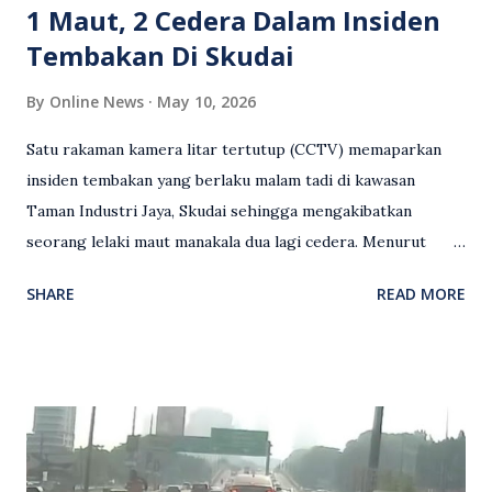
1 Maut, 2 Cedera Dalam Insiden
Tembakan Di Skudai
By
Online News
May 10, 2026
Satu rakaman kamera litar tertutup (CCTV) memaparkan
insiden tembakan yang berlaku malam tadi di kawasan
Taman Industri Jaya, Skudai sehingga mengakibatkan
seorang lelaki maut manakala dua lagi cedera. Menurut
kenyataan media yang dikeluarkan Polis Diraja Malaysia,
SHARE
READ MORE
kejadian berlaku sekitar jam 11 malam dan pihak polis
menerima maklumat berkaitan insiden tembakan melibatkan
mangsa lelaki tempatan berusia 27 tahun. Siasatan awal
mendapati kejadian berlaku di hadapan sebuah pusat
hiburan di kawasan berkenaan. Seorang mangsa disahkan
meninggal dunia di lokasi kejadian akibat terkena tembakan,
manakala seorang lagi mangsa mengalami kecederaan.