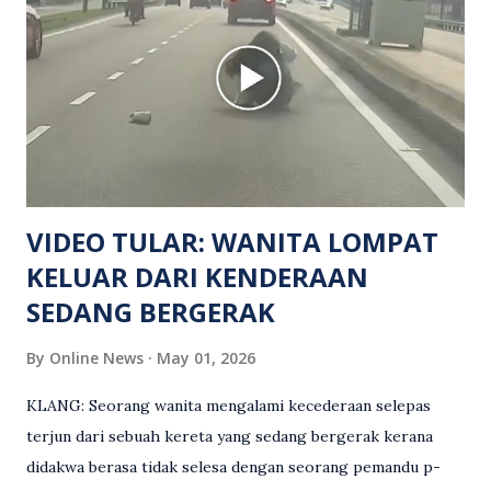
Turut dipercayai terdapat seorang lagi individu cedera
namun identitinya masih belum dikenal pasti selepas dibawa
keluar dari lokasi oleh kenalannya. Polis kini sedang giat
mengesan dua suspek yang masih bebas bagi membantu
siasatan lanjut. Kes disiasat mengikut Seksyen 302 Kanun
Keseksaan kerana membunuh. Orang ramai yang mempunyai
maklumat diminta t...
VIDEO TULAR: WANITA LOMPAT
KELUAR DARI KENDERAAN
SEDANG BERGERAK
By
Online News
May 01, 2026
KLANG: Seorang wanita mengalami kecederaan selepas
terjun dari sebuah kereta yang sedang bergerak kerana
didakwa berasa tidak selesa dengan seorang pemandu p-