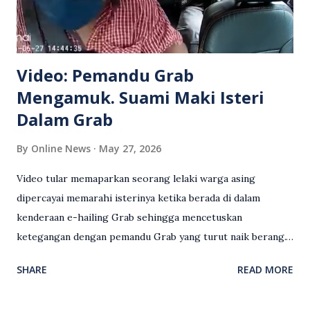
Video: Pemandu Grab
Mengamuk. Suami Maki Isteri
Dalam Grab
By
Online News
May 27, 2026
Video tular memaparkan seorang lelaki warga asing
dipercayai memarahi isterinya ketika berada di dalam
kenderaan e-hailing Grab sehingga mencetuskan
ketegangan dengan pemandu Grab yang turut naik berang.
Video rakaman CCTV memaparkan detik pertengkaran
SHARE
READ MORE
antara seorang lelaki warga asing dengan pemandu Grab
dipercayai berlaku selepas lelaki tersebut memarahi