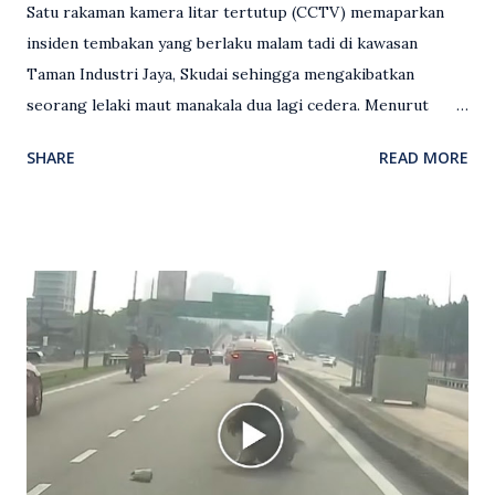
Satu rakaman kamera litar tertutup (CCTV) memaparkan
insiden tembakan yang berlaku malam tadi di kawasan
Taman Industri Jaya, Skudai sehingga mengakibatkan
seorang lelaki maut manakala dua lagi cedera. Menurut
kenyataan media yang dikeluarkan Polis Diraja Malaysia,
SHARE
READ MORE
kejadian berlaku sekitar jam 11 malam dan pihak polis
menerima maklumat berkaitan insiden tembakan melibatkan
mangsa lelaki tempatan berusia 27 tahun. Siasatan awal
mendapati kejadian berlaku di hadapan sebuah pusat
hiburan di kawasan berkenaan. Seorang mangsa disahkan
meninggal dunia di lokasi kejadian akibat terkena tembakan,
manakala seorang lagi mangsa mengalami kecederaan.
Turut dipercayai terdapat seorang lagi individu cedera
namun identitinya masih belum dikenal pasti selepas dibawa
keluar dari lokasi oleh kenalannya. Polis kini sedang giat
mengesan dua suspek yang masih bebas bagi membantu