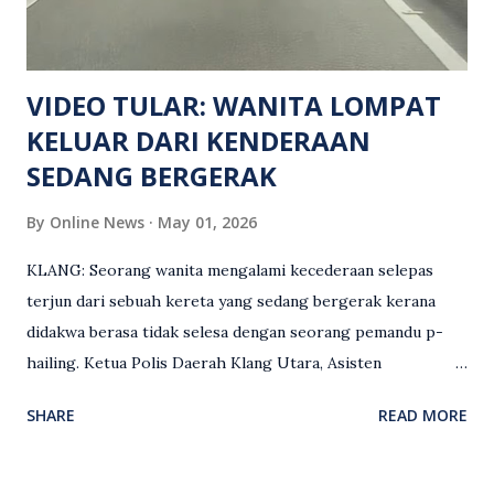
siasatan lanjut. Kes disiasat mengikut Seksyen 302 Kanun
Keseksaan kerana membunuh. Orang ramai yang mempunyai
maklumat diminta t...
VIDEO TULAR: WANITA LOMPAT
KELUAR DARI KENDERAAN
SEDANG BERGERAK
By
Online News
May 01, 2026
KLANG: Seorang wanita mengalami kecederaan selepas
terjun dari sebuah kereta yang sedang bergerak kerana
didakwa berasa tidak selesa dengan seorang pemandu p-
hailing. Ketua Polis Daerah Klang Utara, Asisten
Komisioner S. Vijaya Rao, dalam satu kenyataan pada Sabtu
SHARE
READ MORE
(2 Mei), berkata pemandu berusia 47 tahun itu telah
membuat laporan polis berhubung kejadian tersebut
selepas insiden pada 1 Mei. “Insiden berlaku di tengah jalan