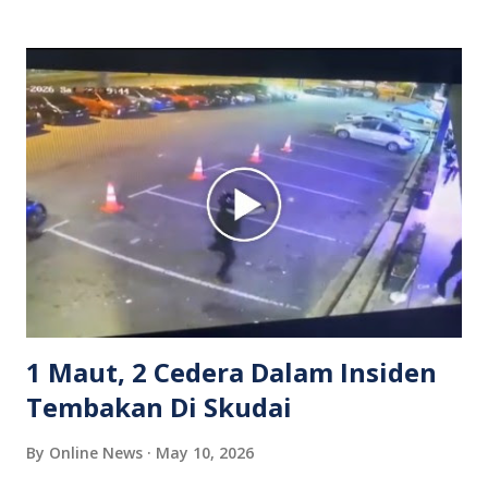
isterinya di dalam kenderaan e-hailing berkenaan. Rakaman
itu turut menunjukkan suasana tegang apabila pemandu
Grab bertindak mempertahankan wanita terbabit sebelum
berlaku pertikaman lidah antara kedua-dua pihak. Video
berkenaan kini tular di media sosial dan mendapat pelbagai
reaksi orang ramai. Antara komen orang awam yang tular di
media sosial mengenai insiden tersebut ialah ramai yang
meluahkan rasa marah terhadap tindakan lelaki berkenaan
serta memuji pemandu Grab kerana campur tangan.
Sebahagian netizen turut meminta pihak berkuasa
mengambil tindakan tegas, manakala ada yang bersimpati
terhadap wanita dipercayai menjadi mangs...
1 Maut, 2 Cedera Dalam Insiden
Tembakan Di Skudai
By
Online News
May 10, 2026