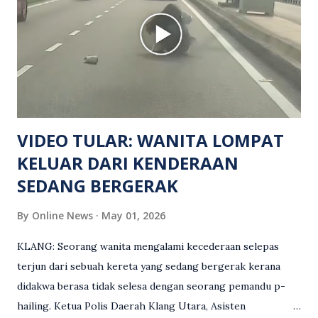
Turut dipercayai terdapat seorang lagi individu cedera
namun identitinya masih belum dikenal pasti selepas dibawa
keluar dari lokasi oleh kenalannya. Polis kini sedang giat
mengesan dua suspek yang masih bebas bagi membantu
siasatan lanjut. Kes disiasat mengikut Seksyen 302 Kanun
Keseksaan kerana membunuh. Orang ramai yang mempunyai
maklumat diminta t...
VIDEO TULAR: WANITA LOMPAT
KELUAR DARI KENDERAAN
SEDANG BERGERAK
By
Online News
May 01, 2026
KLANG: Seorang wanita mengalami kecederaan selepas
terjun dari sebuah kereta yang sedang bergerak kerana
didakwa berasa tidak selesa dengan seorang pemandu p-
hailing. Ketua Polis Daerah Klang Utara, Asisten