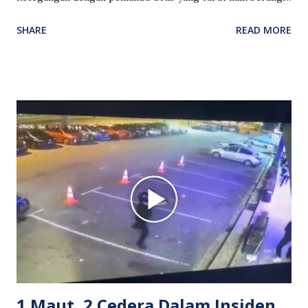
Video rakaman CCTV memaparkan detik pertengkaran
SHARE
READ MORE
antara seorang lelaki warga asing dengan pemandu Grab
dipercayai berlaku selepas lelaki tersebut memarahi
isterinya di dalam kenderaan e-hailing berkenaan. Rakaman
itu turut menunjukkan suasana tegang apabila pemandu
Grab bertindak mempertahankan wanita terbabit sebelum
berlaku pertikaman lidah antara kedua-dua pihak. Video
berkenaan kini tular di media sosial dan mendapat pelbagai
reaksi orang ramai. Antara komen orang awam yang tular di
media sosial mengenai insiden tersebut ialah ramai yang
meluahkan rasa marah terhadap tindakan lelaki berkenaan
serta memuji pemandu Grab kerana campur tangan.
Sebahagian netizen turut meminta pihak berkuasa
mengambil tindakan tegas, manakala ada yang bersimpati
terhadap wanita dipercayai menjadi mangs...
1 Maut, 2 Cedera Dalam Insiden