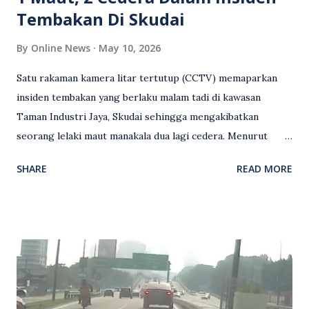
Tembakan Di Skudai
By
Online News
May 10, 2026
Satu rakaman kamera litar tertutup (CCTV) memaparkan
insiden tembakan yang berlaku malam tadi di kawasan
Taman Industri Jaya, Skudai sehingga mengakibatkan
seorang lelaki maut manakala dua lagi cedera. Menurut
kenyataan media yang dikeluarkan Polis Diraja Malaysia,
SHARE
READ MORE
kejadian berlaku sekitar jam 11 malam dan pihak polis
menerima maklumat berkaitan insiden tembakan melibatkan
mangsa lelaki tempatan berusia 27 tahun. Siasatan awal
mendapati kejadian berlaku di hadapan sebuah pusat
hiburan di kawasan berkenaan. Seorang mangsa disahkan
meninggal dunia di lokasi kejadian akibat terkena tembakan,
manakala seorang lagi mangsa mengalami kecederaan.