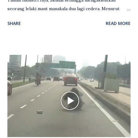
Taman Industri Jaya, Skudai sehingga mengakibatkan
seorang lelaki maut manakala dua lagi cedera. Menurut
kenyataan media yang dikeluarkan Polis Diraja Malaysia,
SHARE
READ MORE
kejadian berlaku sekitar jam 11 malam dan pihak polis
menerima maklumat berkaitan insiden tembakan melibatkan
mangsa lelaki tempatan berusia 27 tahun. Siasatan awal
mendapati kejadian berlaku di hadapan sebuah pusat
hiburan di kawasan berkenaan. Seorang mangsa disahkan
meninggal dunia di lokasi kejadian akibat terkena tembakan,
manakala seorang lagi mangsa mengalami kecederaan.
Turut dipercayai terdapat seorang lagi individu cedera
namun identitinya masih belum dikenal pasti selepas dibawa
keluar dari lokasi oleh kenalannya. Polis kini sedang giat
mengesan dua suspek yang masih bebas bagi membantu
siasatan lanjut. Kes disiasat mengikut Seksyen 302 Kanun
Keseksaan kerana membunuh. Orang ramai yang mempunyai