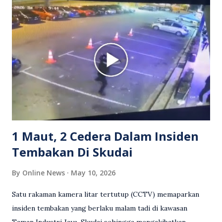
berlaku pertikaman lidah antara kedua-dua pihak. Video
berkenaan kini tular di media sosial dan mendapat pelbagai
reaksi orang ramai. Antara komen orang awam yang tular di
media sosial mengenai insiden tersebut ialah ramai yang
meluahkan rasa marah terhadap tindakan lelaki berkenaan
serta memuji pemandu Grab kerana campur tangan.
Sebahagian netizen turut meminta pihak berkuasa
mengambil tindakan tegas, manakala ada yang bersimpati
terhadap wanita dipercayai menjadi mangs...
1 Maut, 2 Cedera Dalam Insiden
Tembakan Di Skudai
By
Online News
May 10, 2026
Satu rakaman kamera litar tertutup (CCTV) memaparkan
insiden tembakan yang berlaku malam tadi di kawasan