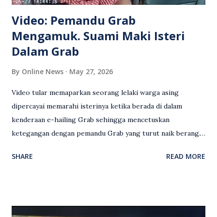
Video: Pemandu Grab
Mengamuk. Suami Maki Isteri
Dalam Grab
By
Online News
May 27, 2026
Video tular memaparkan seorang lelaki warga asing
dipercayai memarahi isterinya ketika berada di dalam
kenderaan e-hailing Grab sehingga mencetuskan
ketegangan dengan pemandu Grab yang turut naik berang.
Video rakaman CCTV memaparkan detik pertengkaran
SHARE
READ MORE
antara seorang lelaki warga asing dengan pemandu Grab
dipercayai berlaku selepas lelaki tersebut memarahi
isterinya di dalam kenderaan e-hailing berkenaan. Rakaman
itu turut menunjukkan suasana tegang apabila pemandu
Grab bertindak mempertahankan wanita terbabit sebelum