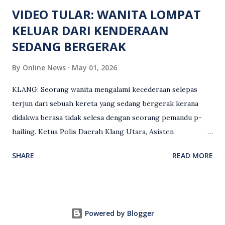
maklumat diminta t...
VIDEO TULAR: WANITA LOMPAT
KELUAR DARI KENDERAAN
SEDANG BERGERAK
By
Online News
May 01, 2026
KLANG: Seorang wanita mengalami kecederaan selepas
terjun dari sebuah kereta yang sedang bergerak kerana
didakwa berasa tidak selesa dengan seorang pemandu p-
hailing. Ketua Polis Daerah Klang Utara, Asisten
Komisioner S. Vijaya Rao, dalam satu kenyataan pada Sabtu
SHARE
READ MORE
(2 Mei), berkata pemandu berusia 47 tahun itu telah
membuat laporan polis berhubung kejadian tersebut
selepas insiden pada 1 Mei. “Insiden berlaku di tengah jalan
berhampiran sebuah stesen minyak di Taman Eng Ann
Powered by Blogger
ketika pengadu sedang membawa dua penumpang. “Tiba-