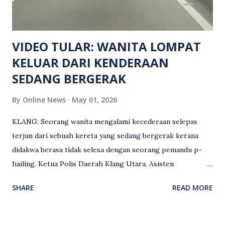
siasatan lanjut. Kes disiasat mengikut Seksyen 302 Kanun
Keseksaan kerana membunuh. Orang ramai yang mempunyai
maklumat diminta t...
VIDEO TULAR: WANITA LOMPAT
KELUAR DARI KENDERAAN
SEDANG BERGERAK
By
Online News
May 01, 2026
KLANG: Seorang wanita mengalami kecederaan selepas
terjun dari sebuah kereta yang sedang bergerak kerana
didakwa berasa tidak selesa dengan seorang pemandu p-
hailing. Ketua Polis Daerah Klang Utara, Asisten
Komisioner S. Vijaya Rao, dalam satu kenyataan pada Sabtu
SHARE
READ MORE
(2 Mei), berkata pemandu berusia 47 tahun itu telah
membuat laporan polis berhubung kejadian tersebut
selepas insiden pada 1 Mei. “Insiden berlaku di tengah jalan