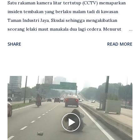
Satu rakaman kamera litar tertutup (CCTV) memaparkan
insiden tembakan yang berlaku malam tadi di kawasan
Taman Industri Jaya, Skudai sehingga mengakibatkan
seorang lelaki maut manakala dua lagi cedera. Menurut
kenyataan media yang dikeluarkan Polis Diraja Malaysia,
SHARE
READ MORE
kejadian berlaku sekitar jam 11 malam dan pihak polis
menerima maklumat berkaitan insiden tembakan melibatkan
mangsa lelaki tempatan berusia 27 tahun. Siasatan awal
mendapati kejadian berlaku di hadapan sebuah pusat
hiburan di kawasan berkenaan. Seorang mangsa disahkan
meninggal dunia di lokasi kejadian akibat terkena tembakan,
manakala seorang lagi mangsa mengalami kecederaan.
Turut dipercayai terdapat seorang lagi individu cedera
namun identitinya masih belum dikenal pasti selepas dibawa
keluar dari lokasi oleh kenalannya. Polis kini sedang giat
mengesan dua suspek yang masih bebas bagi membantu