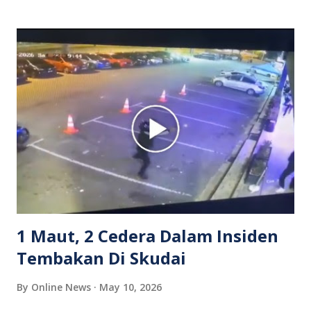
isterinya di dalam kenderaan e-hailing berkenaan. Rakaman
itu turut menunjukkan suasana tegang apabila pemandu
Grab bertindak mempertahankan wanita terbabit sebelum
berlaku pertikaman lidah antara kedua-dua pihak. Video
berkenaan kini tular di media sosial dan mendapat pelbagai
reaksi orang ramai. Antara komen orang awam yang tular di
media sosial mengenai insiden tersebut ialah ramai yang
meluahkan rasa marah terhadap tindakan lelaki berkenaan
serta memuji pemandu Grab kerana campur tangan.
Sebahagian netizen turut meminta pihak berkuasa
mengambil tindakan tegas, manakala ada yang bersimpati
terhadap wanita dipercayai menjadi mangs...
1 Maut, 2 Cedera Dalam Insiden
Tembakan Di Skudai
By
Online News
May 10, 2026