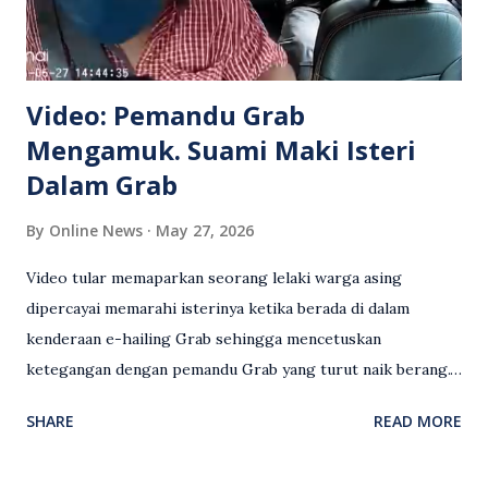
Video: Pemandu Grab
Mengamuk. Suami Maki Isteri
Dalam Grab
By
Online News
May 27, 2026
Video tular memaparkan seorang lelaki warga asing
dipercayai memarahi isterinya ketika berada di dalam
kenderaan e-hailing Grab sehingga mencetuskan
ketegangan dengan pemandu Grab yang turut naik berang.
Video rakaman CCTV memaparkan detik pertengkaran
SHARE
READ MORE
antara seorang lelaki warga asing dengan pemandu Grab
dipercayai berlaku selepas lelaki tersebut memarahi