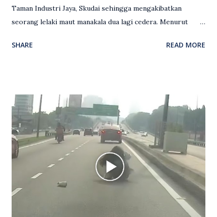
Taman Industri Jaya, Skudai sehingga mengakibatkan
seorang lelaki maut manakala dua lagi cedera. Menurut
kenyataan media yang dikeluarkan Polis Diraja Malaysia,
SHARE
READ MORE
kejadian berlaku sekitar jam 11 malam dan pihak polis
menerima maklumat berkaitan insiden tembakan melibatkan
mangsa lelaki tempatan berusia 27 tahun. Siasatan awal
mendapati kejadian berlaku di hadapan sebuah pusat
hiburan di kawasan berkenaan. Seorang mangsa disahkan
meninggal dunia di lokasi kejadian akibat terkena tembakan,
manakala seorang lagi mangsa mengalami kecederaan.
Turut dipercayai terdapat seorang lagi individu cedera
namun identitinya masih belum dikenal pasti selepas dibawa
keluar dari lokasi oleh kenalannya. Polis kini sedang giat
mengesan dua suspek yang masih bebas bagi membantu
siasatan lanjut. Kes disiasat mengikut Seksyen 302 Kanun
Keseksaan kerana membunuh. Orang ramai yang mempunyai