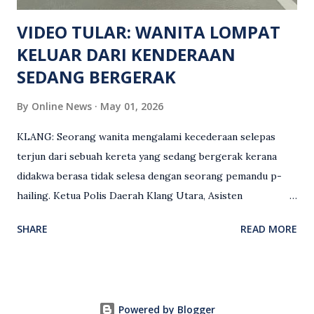
maklumat diminta t...
VIDEO TULAR: WANITA LOMPAT
KELUAR DARI KENDERAAN
SEDANG BERGERAK
By
Online News
May 01, 2026
KLANG: Seorang wanita mengalami kecederaan selepas
terjun dari sebuah kereta yang sedang bergerak kerana
didakwa berasa tidak selesa dengan seorang pemandu p-
hailing. Ketua Polis Daerah Klang Utara, Asisten
Komisioner S. Vijaya Rao, dalam satu kenyataan pada Sabtu
SHARE
READ MORE
(2 Mei), berkata pemandu berusia 47 tahun itu telah
membuat laporan polis berhubung kejadian tersebut
selepas insiden pada 1 Mei. “Insiden berlaku di tengah jalan
berhampiran sebuah stesen minyak di Taman Eng Ann
Powered by Blogger
ketika pengadu sedang membawa dua penumpang. “Tiba-