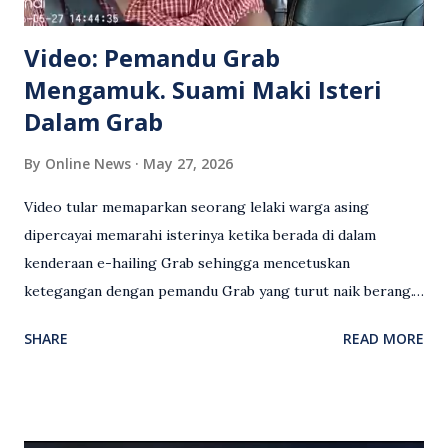
Video: Pemandu Grab
Mengamuk. Suami Maki Isteri
Dalam Grab
By
Online News
May 27, 2026
Video tular memaparkan seorang lelaki warga asing
dipercayai memarahi isterinya ketika berada di dalam
kenderaan e-hailing Grab sehingga mencetuskan
ketegangan dengan pemandu Grab yang turut naik berang.
Video rakaman CCTV memaparkan detik pertengkaran
SHARE
READ MORE
antara seorang lelaki warga asing dengan pemandu Grab
dipercayai berlaku selepas lelaki tersebut memarahi
isterinya di dalam kenderaan e-hailing berkenaan. Rakaman
itu turut menunjukkan suasana tegang apabila pemandu