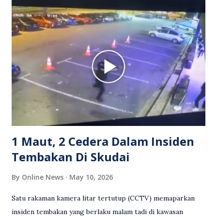
Grab bertindak mempertahankan wanita terbabit sebelum
berlaku pertikaman lidah antara kedua-dua pihak. Video
berkenaan kini tular di media sosial dan mendapat pelbagai
reaksi orang ramai. Antara komen orang awam yang tular di
media sosial mengenai insiden tersebut ialah ramai yang
meluahkan rasa marah terhadap tindakan lelaki berkenaan
serta memuji pemandu Grab kerana campur tangan.
Sebahagian netizen turut meminta pihak berkuasa
mengambil tindakan tegas, manakala ada yang bersimpati
terhadap wanita dipercayai menjadi mangs...
1 Maut, 2 Cedera Dalam Insiden
Tembakan Di Skudai
By
Online News
May 10, 2026
Satu rakaman kamera litar tertutup (CCTV) memaparkan
insiden tembakan yang berlaku malam tadi di kawasan